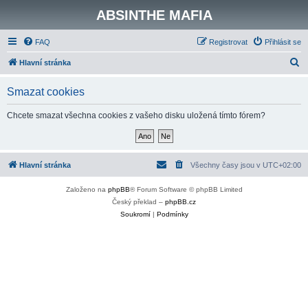
ABSINTHE MAFIA
FAQ
Registrovat
Přihlásit se
H
Hlavní stránka
l
Smazat cookies
e
d
Chcete smazat všechna cookies z vašeho disku uložená tímto fórem?
a
t
Hlavní stránka
Všechny časy jsou v
UTC+02:00
Založeno na
phpBB
® Forum Software © phpBB Limited
Český překlad –
phpBB.cz
Soukromí
|
Podmínky