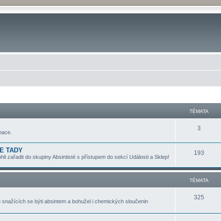
TÉMATA
3
mace.
TE TADY
193
 zařadit do skupiny Absintisté s přístupem do sekcí Události a Sklep!
TÉMATA
325
snažících se býti absintem a bohužel i chemických sloučenin