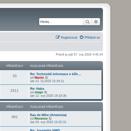
Hledat
Pokročilé hledání
Registrovat
Přihlásit se
Právě je pát 07. srp 2026 4:45:24
PŘÍSPĚVKY
POSLEDNÍ PŘÍSPĚVEK
Re: Technické informace o běh…
33
Z
od
Martin
o
úte 21. říj 2025 15:34:11
b
r
Re: Habu
2411
a
Z
od
stego
z
o
úte 12. srp 2025 19:18:36
i
b
t
r
p
a
PŘÍSPĚVKY
POSLEDNÍ PŘÍSPĚVEK
o
z
s
i
Eau de Mère (Artemisia)
l
t
961
Z
od
Recenze
e
p
o
úte 04. srp 2026 16:25:31
d
o
b
n
s
r
í
Re: Joesinthe HWD
l