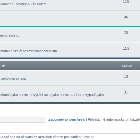
119
hodnocení, vzorky a vše kolem.
96
20
tného absintu.
153
 hudbu a film či nesmrtelnost chrousta.
NTH"
TÉMATA
13
m absintem nejsou.
31
chutná jako absint, nevyrábí se to jako absint a ani to nevypadá jako
Zapomněl(a) jsem heslo
|
Přihlásit mě automaticky při každ
ů (založeno na uživatelích aktivních během posledních 5 minut)