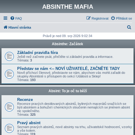
ABSINTHE MAFIA
FAQ
Registrovat
Přihlásit se
H
Hlavní stránka
l
Právě je ned 09. srp 2026 9:02:34
e
Absinthe: Začátek
d
Základní pravidla fóra
a
Ještě než začnete psát, přečtěte si základní pravidla a informace.
Témata:
3
t
Představ se nám <-- NOVÍ UŽIVATELÉ, ZAČNĚTE TADY
Nově příchozí členové, představte se nám, abychom vás mohli zařadit do
skupiny Absintisté s přístupem do sekcí Události a Sklep!
Témata:
193
Absint: To je oč tu běží
Recenze
Recenze pravých destilovaných absintů, bylinných macerátů snažících se
býti absintem a bohužel i chemických sloučenin nemajících se jménem absint
nic společného.
Témata:
325
Pravý absint
Seznam pravých absintů, nové absinty na trhu, uživatelské hodnocení, vzorky
a vše kolem.
Témata:
119