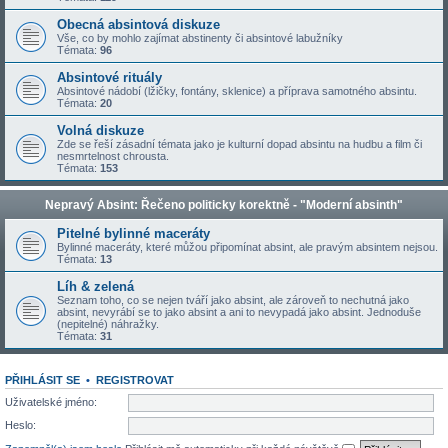
Obecná absintová diskuze
Vše, co by mohlo zajímat abstinenty či absintové labužníky
Témata:
96
Absintové rituály
Absintové nádobí (lžičky, fontány, sklenice) a příprava samotného absintu.
Témata:
20
Volná diskuze
Zde se řeší zásadní témata jako je kulturní dopad absintu na hudbu a film či
nesmrtelnost chrousta.
Témata:
153
Nepravý Absint: Řečeno politicky korektně - "Moderní absinth"
Pitelné bylinné maceráty
Bylinné maceráty, které můžou připomínat absint, ale pravým absintem nejsou.
Témata:
13
Líh & zelená
Seznam toho, co se nejen tváří jako absint, ale zároveň to nechutná jako
absint, nevyrábí se to jako absint a ani to nevypadá jako absint. Jednoduše
(nepitelné) náhražky.
Témata:
31
PŘIHLÁSIT SE
•
REGISTROVAT
Uživatelské jméno:
Heslo: