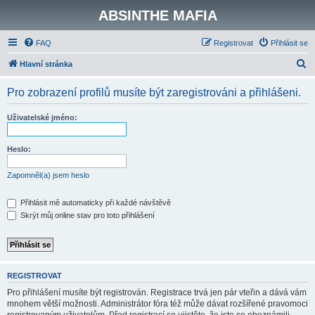
ABSINTHE MAFIA
FAQ
Registrovat
Přihlásit se
H
Hlavní stránka
l
Pro zobrazení profilů musíte být zaregistrováni a přihlášeni.
e
d
Uživatelské jméno:
a
t
Heslo:
Zapomněl(a) jsem heslo
Přihlásit mě automaticky při každé návštěvě
Skrýt můj online stav pro toto přihlášení
REGISTROVAT
Pro přihlášení musíte být registrován. Registrace trvá jen pár vteřin a dává vám
mnohem větší možnosti. Administrátor fóra též může dávat rozšířené pravomoci
registrovaným uživatelům. Před registrací se ujistěte, že jste se obeznámili