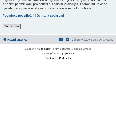
s našimi podmínkami pro použití a s dalšími pravidly a ujednáními. Také se
ujistěte, že si přečtete jakákoliv pravidla, která se na fóru objeví.
Podmínky pro užívání
|
Ochrana soukromí
Registrovat
Hlavní stránka
Všechny časy jsou v
UTC+02:00
Založeno na
phpBB
® Forum Software © phpBB Limited
Český překlad –
phpBB.cz
Soukromí
|
Podmínky