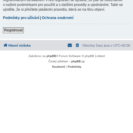
s našimi podmínkami pro použití a s dalšími pravidly a ujednáními. Také se
ujistěte, že si přečtete jakákoliv pravidla, která se na fóru objeví.
Podmínky pro užívání
|
Ochrana soukromí
Registrovat
Hlavní stránka
Všechny časy jsou v
UTC+02:00
Založeno na
phpBB
® Forum Software © phpBB Limited
Český překlad –
phpBB.cz
Soukromí
|
Podmínky