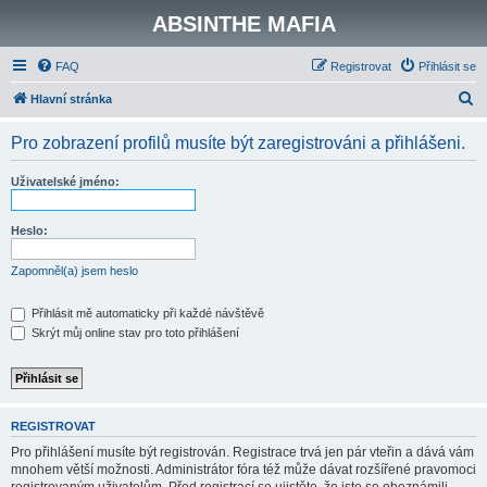
ABSINTHE MAFIA
FAQ
Registrovat
Přihlásit se
H
Hlavní stránka
l
Pro zobrazení profilů musíte být zaregistrováni a přihlášeni.
e
d
Uživatelské jméno:
a
t
Heslo:
Zapomněl(a) jsem heslo
Přihlásit mě automaticky při každé návštěvě
Skrýt můj online stav pro toto přihlášení
REGISTROVAT
Pro přihlášení musíte být registrován. Registrace trvá jen pár vteřin a dává vám
mnohem větší možnosti. Administrátor fóra též může dávat rozšířené pravomoci
registrovaným uživatelům. Před registrací se ujistěte, že jste se obeznámili