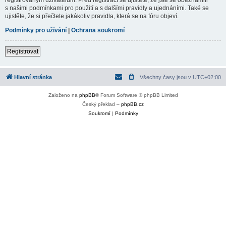
s našimi podmínkami pro použití a s dalšími pravidly a ujednáními. Také se
ujistěte, že si přečtete jakákoliv pravidla, která se na fóru objeví.
Podmínky pro užívání
|
Ochrana soukromí
Registrovat
Hlavní stránka
Všechny časy jsou v
UTC+02:00
Založeno na
phpBB
® Forum Software © phpBB Limited
Český překlad –
phpBB.cz
Soukromí
|
Podmínky