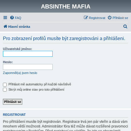
ABSINTHE MAFIA
FAQ
Registrovat
Přihlásit se
H
Hlavní stránka
l
Pro zobrazení profilů musíte být zaregistrováni a přihlášeni.
e
d
Uživatelské jméno:
a
t
Heslo:
Zapomněl(a) jsem heslo
Přihlásit mě automaticky při každé návštěvě
Skrýt můj online stav pro toto přihlášení
REGISTROVAT
Pro přihlášení musíte být registrován. Registrace trvá jen pár vteřin a dává vám
mnohem větší možnosti. Administrátor fóra též může dávat rozšířené pravomoci
registrovaným uživatelům. Před registrací se ujistěte, že jste se obeznámili