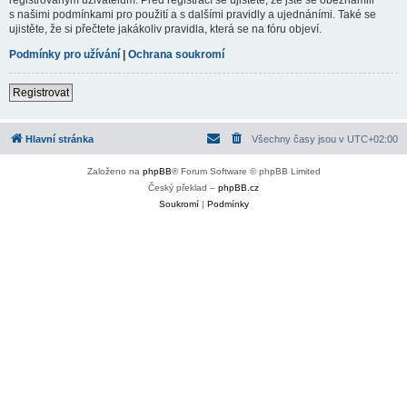
s našimi podmínkami pro použití a s dalšími pravidly a ujednáními. Také se
ujistěte, že si přečtete jakákoliv pravidla, která se na fóru objeví.
Podmínky pro užívání
|
Ochrana soukromí
Registrovat
Hlavní stránka
Všechny časy jsou v
UTC+02:00
Založeno na
phpBB
® Forum Software © phpBB Limited
Český překlad –
phpBB.cz
Soukromí
|
Podmínky