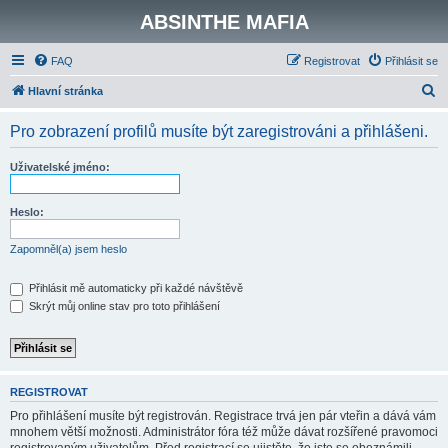
ABSINTHE MAFIA
FAQ
Registrovat
Přihlásit se
H
Hlavní stránka
l
Pro zobrazení profilů musíte být zaregistrováni a přihlášeni.
e
d
Uživatelské jméno:
a
t
Heslo:
Zapomněl(a) jsem heslo
Přihlásit mě automaticky při každé návštěvě
Skrýt můj online stav pro toto přihlášení
REGISTROVAT
Pro přihlášení musíte být registrován. Registrace trvá jen pár vteřin a dává vám
mnohem větší možnosti. Administrátor fóra též může dávat rozšířené pravomoci
registrovaným uživatelům. Před registrací se ujistěte, že jste se obeznámili