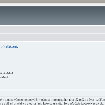
 přihlášeni.
ždé návštěvě
hlášení
 vteřin a dává vám mnohem větší možnosti. Administrátor fóra též může dávat rozšíře
 s dalšími pravidly a ujednáními. Také se ujistěte, že si přečtete jakákoliv pravidla, 