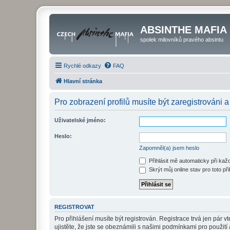
ABSINTHE MAFIA
spolek milovníků pravého absintu
Rychlé odkazy
FAQ
Hlavní stránka
Pro zobrazení profilů musíte být zaregistrováni a
Uživatelské jméno:
Heslo:
Zapomněl(a) jsem heslo
Přihlásit mě automaticky při ka
Skrýt můj online stav pro toto při
REGISTROVAT
Pro přihlášení musíte být registrován. Registrace trvá jen pár
ujistěte, že jste se obeznámili s našimi podmínkami pro použití a