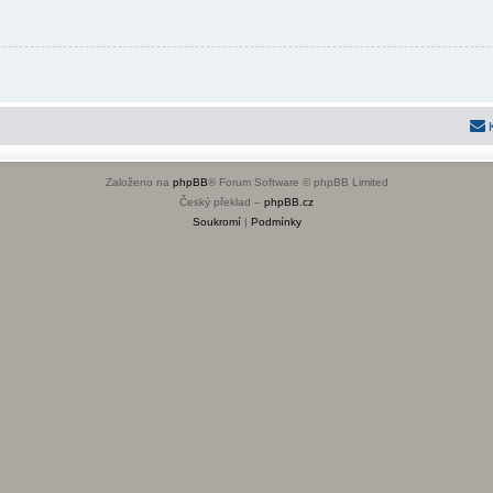
Založeno na
phpBB
® Forum Software © phpBB Limited
Český překlad –
phpBB.cz
Soukromí
|
Podmínky