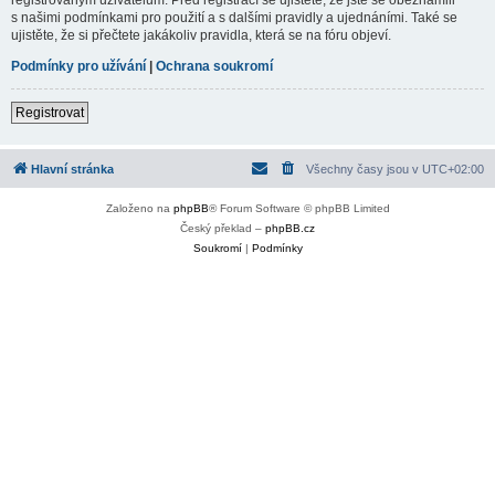
s našimi podmínkami pro použití a s dalšími pravidly a ujednáními. Také se
ujistěte, že si přečtete jakákoliv pravidla, která se na fóru objeví.
Podmínky pro užívání
|
Ochrana soukromí
Registrovat
Hlavní stránka
Všechny časy jsou v
UTC+02:00
Založeno na
phpBB
® Forum Software © phpBB Limited
Český překlad –
phpBB.cz
Soukromí
|
Podmínky