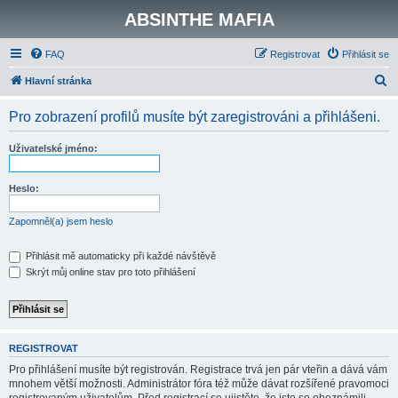
ABSINTHE MAFIA
FAQ
Registrovat
Přihlásit se
H
Hlavní stránka
l
Pro zobrazení profilů musíte být zaregistrováni a přihlášeni.
e
d
Uživatelské jméno:
a
t
Heslo:
Zapomněl(a) jsem heslo
Přihlásit mě automaticky při každé návštěvě
Skrýt můj online stav pro toto přihlášení
REGISTROVAT
Pro přihlášení musíte být registrován. Registrace trvá jen pár vteřin a dává vám
mnohem větší možnosti. Administrátor fóra též může dávat rozšířené pravomoci
registrovaným uživatelům. Před registrací se ujistěte, že jste se obeznámili