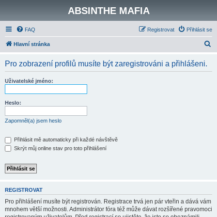
ABSINTHE MAFIA
FAQ
Registrovat
Přihlásit se
H
Hlavní stránka
l
Pro zobrazení profilů musíte být zaregistrováni a přihlášeni.
e
d
Uživatelské jméno:
a
t
Heslo:
Zapomněl(a) jsem heslo
Přihlásit mě automaticky při každé návštěvě
Skrýt můj online stav pro toto přihlášení
REGISTROVAT
Pro přihlášení musíte být registrován. Registrace trvá jen pár vteřin a dává vám
mnohem větší možnosti. Administrátor fóra též může dávat rozšířené pravomoci
registrovaným uživatelům. Před registrací se ujistěte, že jste se obeznámili