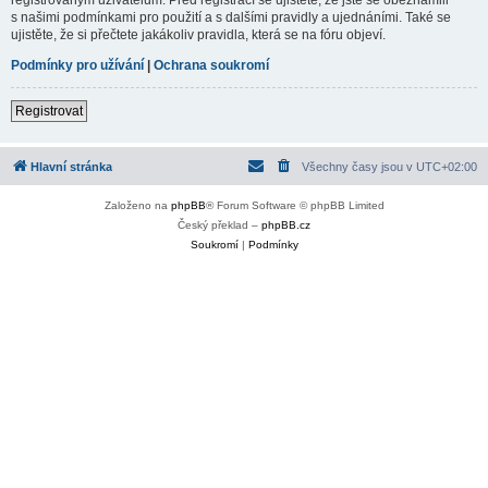
s našimi podmínkami pro použití a s dalšími pravidly a ujednáními. Také se
ujistěte, že si přečtete jakákoliv pravidla, která se na fóru objeví.
Podmínky pro užívání
|
Ochrana soukromí
Registrovat
Hlavní stránka
Všechny časy jsou v
UTC+02:00
Založeno na
phpBB
® Forum Software © phpBB Limited
Český překlad –
phpBB.cz
Soukromí
|
Podmínky