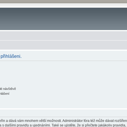
 přihlášeni.
ždé návštěvě
hlášení
 vteřin a dává vám mnohem větší možnosti. Administrátor fóra též může dávat rozšíře
 s dalšími pravidly a ujednáními. Také se ujistěte, že si přečtete jakákoliv pravidla, 