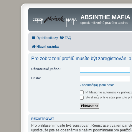
ABSINTHE MAFIA
spolek milovníků pravého absintu
Rychlé odkazy
FAQ
Hlavní stránka
Pro zobrazení profilů musíte být zaregistrováni a
Uživatelské jméno:
Heslo:
Zapomněl(a) jsem heslo
Přihlásit mě automaticky při ka
Skrýt můj online stav pro toto při
REGISTROVAT
Pro přihlášení musíte být registrován. Registrace trvá jen pár
ujistěte, že jste se obeznámili s našimi podmínkami pro použití a