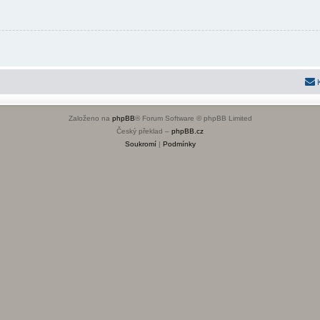
Založeno na
phpBB
® Forum Software © phpBB Limited
Český překlad –
phpBB.cz
Soukromí
|
Podmínky