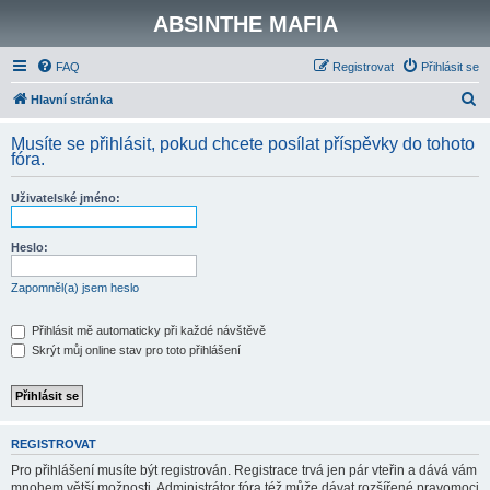
ABSINTHE MAFIA
FAQ
Registrovat
Přihlásit se
H
Hlavní stránka
l
Musíte se přihlásit, pokud chcete posílat příspěvky do tohoto
e
fóra.
d
Uživatelské jméno:
a
t
Heslo:
Zapomněl(a) jsem heslo
Přihlásit mě automaticky při každé návštěvě
Skrýt můj online stav pro toto přihlášení
REGISTROVAT
Pro přihlášení musíte být registrován. Registrace trvá jen pár vteřin a dává vám
mnohem větší možnosti. Administrátor fóra též může dávat rozšířené pravomoci