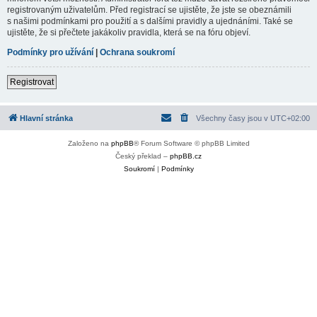
registrovaným uživatelům. Před registrací se ujistěte, že jste se obeznámili
s našimi podmínkami pro použití a s dalšími pravidly a ujednáními. Také se
ujistěte, že si přečtete jakákoliv pravidla, která se na fóru objeví.
Podmínky pro užívání
|
Ochrana soukromí
Registrovat
Hlavní stránka
Všechny časy jsou v
UTC+02:00
Založeno na
phpBB
® Forum Software © phpBB Limited
Český překlad –
phpBB.cz
Soukromí
|
Podmínky