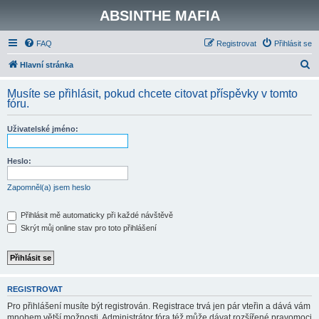
ABSINTHE MAFIA
FAQ
Registrovat
Přihlásit se
H
Hlavní stránka
l
Musíte se přihlásit, pokud chcete citovat příspěvky v tomto
e
fóru.
d
Uživatelské jméno:
a
t
Heslo:
Zapomněl(a) jsem heslo
Přihlásit mě automaticky při každé návštěvě
Skrýt můj online stav pro toto přihlášení
REGISTROVAT
Pro přihlášení musíte být registrován. Registrace trvá jen pár vteřin a dává vám
mnohem větší možnosti. Administrátor fóra též může dávat rozšířené pravomoci