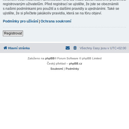
registrovaným uživatelům. Před registrací se ujistěte, že jste se obeznámili
s našimi podmínkami pro použití a s dalšími pravidly a ujednáními. Také se
ujistěte, že si přečtete jakákoliv pravidla, která se na fóru objeví.
Podmínky pro užívání
|
Ochrana soukromí
Registrovat
Hlavní stránka
Všechny časy jsou v
UTC+02:00
Založeno na
phpBB
® Forum Software © phpBB Limited
Český překlad –
phpBB.cz
Soukromí
|
Podmínky