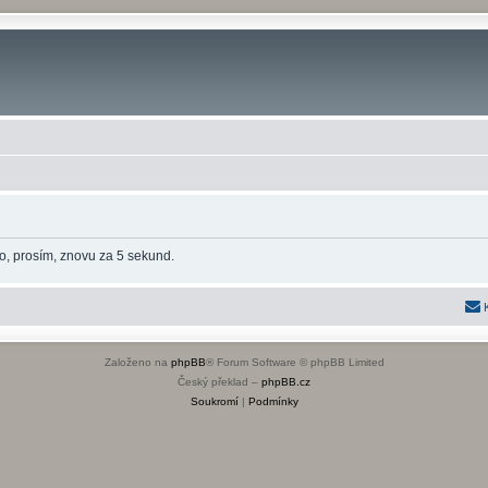
o, prosím, znovu za 5 sekund.
Založeno na
phpBB
® Forum Software © phpBB Limited
Český překlad –
phpBB.cz
Soukromí
|
Podmínky