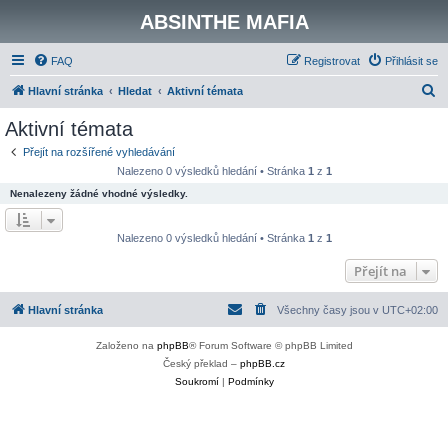
ABSINTHE MAFIA
FAQ
Registrovat
Přihlásit se
H
Hlavní stránka
Hledat
Aktivní témata
l
Aktivní témata
e
Přejít na rozšířené vyhledávání
d
Nalezeno 0 výsledků hledání • Stránka
1
z
1
a
Nenalezeny žádné vhodné výsledky.
t
Nalezeno 0 výsledků hledání • Stránka
1
z
1
Přejít na
Hlavní stránka
Všechny časy jsou v
UTC+02:00
Založeno na
phpBB
® Forum Software © phpBB Limited
Český překlad –
phpBB.cz
Soukromí
|
Podmínky