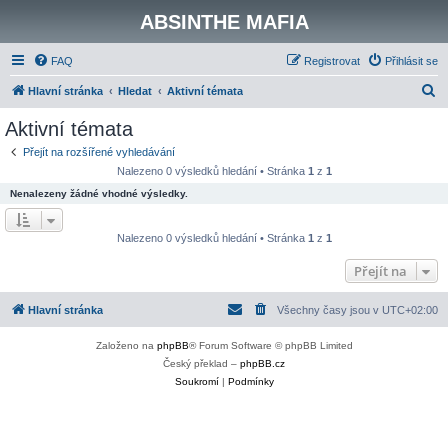
ABSINTHE MAFIA
FAQ
Registrovat
Přihlásit se
H
Hlavní stránka
Hledat
Aktivní témata
l
Aktivní témata
e
Přejít na rozšířené vyhledávání
d
Nalezeno 0 výsledků hledání • Stránka
1
z
1
a
Nenalezeny žádné vhodné výsledky.
t
Nalezeno 0 výsledků hledání • Stránka
1
z
1
Přejít na
Hlavní stránka
Všechny časy jsou v
UTC+02:00
Založeno na
phpBB
® Forum Software © phpBB Limited
Český překlad –
phpBB.cz
Soukromí
|
Podmínky