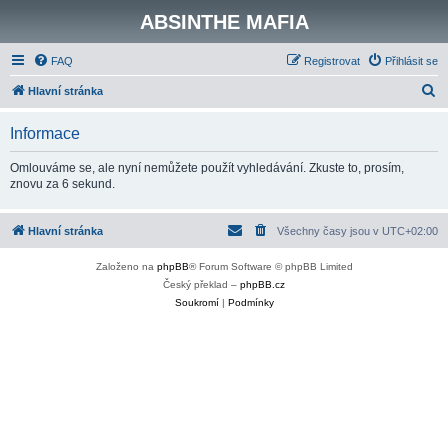
ABSINTHE MAFIA
FAQ
Registrovat
Přihlásit se
H
Hlavní stránka
l
Informace
e
d
Omlouváme se, ale nyní nemůžete použít vyhledávání. Zkuste to, prosím,
znovu za 6 sekund.
a
t
Hlavní stránka
Všechny časy jsou v
UTC+02:00
Založeno na
phpBB
® Forum Software © phpBB Limited
Český překlad –
phpBB.cz
Soukromí
|
Podmínky