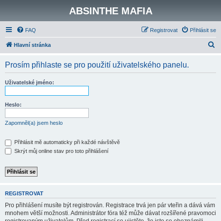
ABSINTHE MAFIA
FAQ
Registrovat
Přihlásit se
H
Hlavní stránka
l
Prosím přihlaste se pro použití uživatelského panelu.
e
d
Uživatelské jméno:
a
t
Heslo:
Zapomněl(a) jsem heslo
Přihlásit mě automaticky při každé návštěvě
Skrýt můj online stav pro toto přihlášení
REGISTROVAT
Pro přihlášení musíte být registrován. Registrace trvá jen pár vteřin a dává vám
mnohem větší možnosti. Administrátor fóra též může dávat rozšířené pravomoci
registrovaným uživatelům. Před registrací se ujistěte, že jste se obeznámili