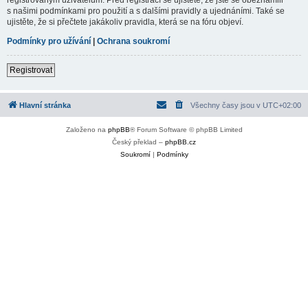
s našimi podmínkami pro použití a s dalšími pravidly a ujednáními. Také se
ujistěte, že si přečtete jakákoliv pravidla, která se na fóru objeví.
Podmínky pro užívání
|
Ochrana soukromí
Registrovat
Hlavní stránka
Všechny časy jsou v
UTC+02:00
Založeno na
phpBB
® Forum Software © phpBB Limited
Český překlad –
phpBB.cz
Soukromí
|
Podmínky