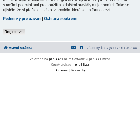
s našimi podmínkami pro použití a s dalšími pravidly a ujednáními. Také se
ujistěte, že si přečtete jakákoliv pravidla, která se na fóru objeví.
Podmínky pro užívání
|
Ochrana soukromí
Registrovat
Hlavní stránka
Všechny časy jsou v
UTC+02:00
Založeno na
phpBB
® Forum Software © phpBB Limited
Český překlad –
phpBB.cz
Soukromí
|
Podmínky