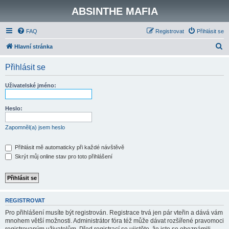
ABSINTHE MAFIA
FAQ
Registrovat
Přihlásit se
H
Hlavní stránka
l
Přihlásit se
e
d
Uživatelské jméno:
a
t
Heslo:
Zapomněl(a) jsem heslo
Přihlásit mě automaticky při každé návštěvě
Skrýt můj online stav pro toto přihlášení
REGISTROVAT
Pro přihlášení musíte být registrován. Registrace trvá jen pár vteřin a dává vám
mnohem větší možnosti. Administrátor fóra též může dávat rozšířené pravomoci
registrovaným uživatelům. Před registrací se ujistěte, že jste se obeznámili