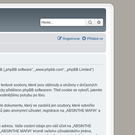
Hledat
Pokročilé hledání
Registrovat
Přihlásit se
pBB („phpBB software“, „www.phpbb.com“, „phpBB Limited“)
extové soubory, které jsou stáhnuty a uloženy v dočasných
cky přiděleno phpBB softwarem. Třetí cookie se vytvoří, jakmile
ohodlnějšímu pohybu po fóru.
 dokumentu, který se zaobírá jen soubory, které vytvořilo
ů jako anonymní uživatel, registrace na „ABSINTHE MAFIA“ a
ou adresu. Vaše osobní údaje pro váš účet na „ABSINTHE
 od „ABSINTHE MAFIA“ kromě vašeho uživatelského jména,