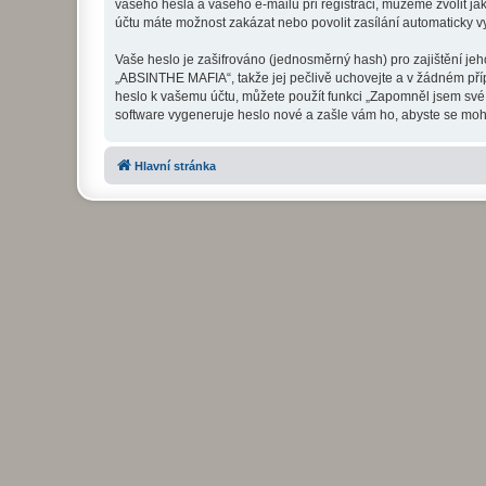
vašeho hesla a vašeho e-mailu při registraci, můžeme zvolit j
účtu máte možnost zakázat nebo povolit zasílání automaticky 
Vaše heslo je zašifrováno (jednosměrný hash) pro zajištění jeh
„ABSINTHE MAFIA“, takže jej pečlivě uchovejte a v žádném pří
heslo k vašemu účtu, můžete použít funkci „Zapomněl jsem sv
software vygeneruje heslo nové a zašle vám ho, abyste se mohli
Hlavní stránka