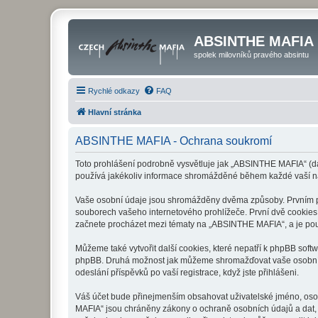
ABSINTHE MAFIA
spolek milovníků pravého absintu
Rychlé odkazy
FAQ
Hlavní stránka
ABSINTHE MAFIA - Ochrana soukromí
Toto prohlášení podrobně vysvětluje jak „ABSINTHE MAFIA“ (dá
používá jakékoliv informace shromážděné během každé vaší n
Vaše osobní údaje jsou shromážděny dvěma způsoby. Prvním při
souborech vašeho internetového prohlížeče. První dvě cookies o
začnete procházet mezi tématy na „ABSINTHE MAFIA“, a je použí
Můžeme také vytvořit další cookies, které nepatří k phpBB sof
phpBB. Druhá možnost jak můžeme shromažďovat vaše osobní úd
odeslání příspěvků po vaší registrace, když jste přihlášeni.
Váš účet bude přinejmenším obsahovat uživatelské jméno, osob
MAFIA“ jsou chráněny zákony o ochraně osobních údajů a dat, 