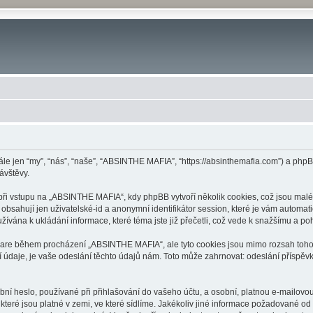
le jen “my”, “nás”, “naše”, “ABSINTHE MAFIA”, “https://absinthemafia.com”) a ph
ávštěvy.
 vstupu na „ABSINTHE MAFIA“, kdy phpBB vytvoří několik cookies, což jsou malé t
bsahují jen uživatelské-id a anonymní identifikátor session, které je vám automati
vána k ukládání informace, které téma jste již přečetli, což vede k snažšímu a p
tware během procházení „ABSINTHE MAFIA“, ale tyto cookies jsou mimo rozsah tohoto
aje, je vaše odeslání těchto údajů nám. Toto může zahrnovat: odeslání příspěvk
ní heslo, používané při přihlašování do vašeho účtu, a osobní, platnou e-mailov
které jsou platné v zemi, ve které sídlíme. Jakékoliv jiné informace požadované