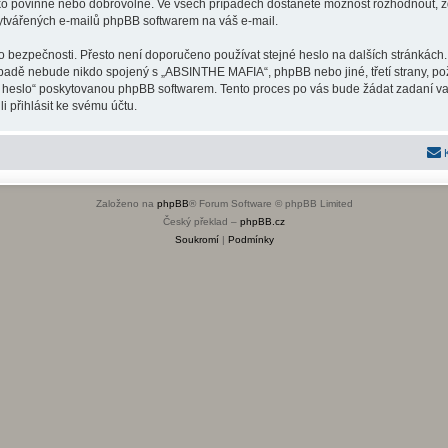
ako povinné nebo dobrovolné. Ve všech případech dostanete možnost rozhodnout, zd
vytvářených e-mailů phpBB softwarem na váš e-mail.
o bezpečnosti. Přesto není doporučeno používat stejné heslo na dalších stránkách.
padě nebude nikdo spojený s „ABSINTHE MAFIA“, phpBB nebo jiné, třetí strany, po
é heslo“ poskytovanou phpBB softwarem. Tento proces po vás bude žádat zadaní v
 přihlásit ke svému účtu.
Založeno na
phpBB
® Forum Software © phpBB Limited
Český překlad –
phpBB.cz
Soukromí
|
Podmínky