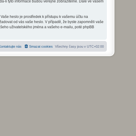
a-li tyto informace budou veřejně zobrazitelné. Dále ve vašem
 Vaše heslo je prostředek k přístupu k vašemu účtu na
žadovat od vás vaše heslo. V případě, že byste zapomněli vaše
ašeho uživatelského jména a vašeho e-mailu, poté phpBB
Kontaktujte nás
Smazat cookies
Všechny časy jsou v
UTC+02:00