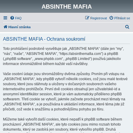
ABSINTHE MAFIA
FAQ
Registrovat
Přihlásit se
H
Hlavní stránka
l
ABSINTHE MAFIA - Ochrana soukromí
e
d
Toto prohlášení podrobně vysvětluje jak „ABSINTHE MAFIA“ (dále jen “my”,
“nás”, “naše”, “ABSINTHE MAFIA”, “https://absinthemafia.com”) a phpBB
a
(„phpBB software“, „www.phpbb.com“, „phpBB Limited“) používá jakékoliv
t
informace shromážděné během každé vaší návštěvy.
Vaše osobní údaje jsou shromážděny dvěma způsoby. Prvním při vstupu na
„ABSINTHE MAFIA“, kdy phpBB vytvoří několik cookies, což jsou malé textové
soubory, které jsou stáhnuty a uloženy v dočasných souborech vašeho
internetového prohlížeče. První dvě cookies obsahují jen uživatelské-id a
anonymní identifikátor session, které je vám automaticky přiděleno phpBB
softwarem. Třetí cookie se vytvoří, jakmile začnete procházet mezi tématy na
„ABSINTHE MAFIA“, a je používána k ukládání informace, které téma jste již
přečetli, což vede k snažšímu a pohodlnějšímu pohybu po fóru.
Můžeme také vytvořit další cookies, které nepatří k phpBB software během
procházení „ABSINTHE MAFIA“, ale tyto cookies jsou mimo rozsah tohoto
dokumentu, který se zaobírá jen soubory, které vytvořilo phpBB. Druhá