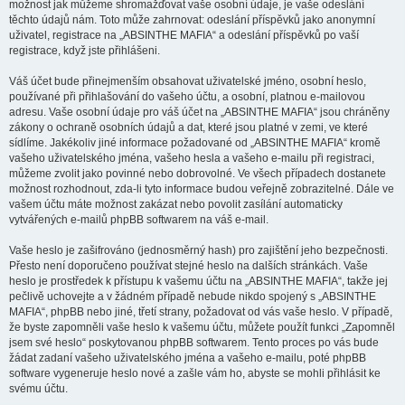
možnost jak můžeme shromažďovat vaše osobní údaje, je vaše odeslání
těchto údajů nám. Toto může zahrnovat: odeslání příspěvků jako anonymní
uživatel, registrace na „ABSINTHE MAFIA“ a odeslání příspěvků po vaší
registrace, když jste přihlášeni.
Váš účet bude přinejmenším obsahovat uživatelské jméno, osobní heslo,
používané při přihlašování do vašeho účtu, a osobní, platnou e-mailovou
adresu. Vaše osobní údaje pro váš účet na „ABSINTHE MAFIA“ jsou chráněny
zákony o ochraně osobních údajů a dat, které jsou platné v zemi, ve které
sídlíme. Jakékoliv jiné informace požadované od „ABSINTHE MAFIA“ kromě
vašeho uživatelského jména, vašeho hesla a vašeho e-mailu při registraci,
můžeme zvolit jako povinné nebo dobrovolné. Ve všech případech dostanete
možnost rozhodnout, zda-li tyto informace budou veřejně zobrazitelné. Dále ve
vašem účtu máte možnost zakázat nebo povolit zasílání automaticky
vytvářených e-mailů phpBB softwarem na váš e-mail.
Vaše heslo je zašifrováno (jednosměrný hash) pro zajištění jeho bezpečnosti.
Přesto není doporučeno používat stejné heslo na dalších stránkách. Vaše
heslo je prostředek k přístupu k vašemu účtu na „ABSINTHE MAFIA“, takže jej
pečlivě uchovejte a v žádném případě nebude nikdo spojený s „ABSINTHE
MAFIA“, phpBB nebo jiné, třetí strany, požadovat od vás vaše heslo. V případě,
že byste zapomněli vaše heslo k vašemu účtu, můžete použít funkci „Zapomněl
jsem své heslo“ poskytovanou phpBB softwarem. Tento proces po vás bude
žádat zadaní vašeho uživatelského jména a vašeho e-mailu, poté phpBB
software vygeneruje heslo nové a zašle vám ho, abyste se mohli přihlásit ke
svému účtu.