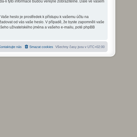
a-li tyto informace budou veřejně zobrazitelné. Dále ve vašem
 Vaše heslo je prostředek k přístupu k vašemu účtu na
žadovat od vás vaše heslo. V případě, že byste zapomněli vaše
ašeho uživatelského jména a vašeho e-mailu, poté phpBB
Kontaktujte nás
Smazat cookies
Všechny časy jsou v
UTC+02:00