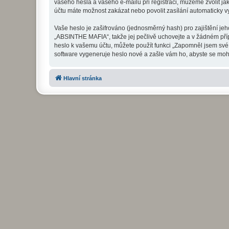
vašeho hesla a vašeho e-mailu při registraci, můžeme zvolit j
účtu máte možnost zakázat nebo povolit zasílání automaticky 
Vaše heslo je zašifrováno (jednosměrný hash) pro zajištění jeh
„ABSINTHE MAFIA“, takže jej pečlivě uchovejte a v žádném pří
heslo k vašemu účtu, můžete použít funkci „Zapomněl jsem sv
software vygeneruje heslo nové a zašle vám ho, abyste se mohli
Hlavní stránka