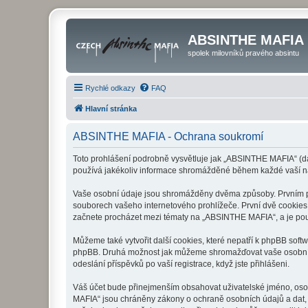
ABSINTHE MAFIA
spolek milovníků pravého absintu
Rychlé odkazy
FAQ
Hlavní stránka
ABSINTHE MAFIA - Ochrana soukromí
Toto prohlášení podrobně vysvětluje jak „ABSINTHE MAFIA“ (dá
používá jakékoliv informace shromážděné během každé vaší n
Vaše osobní údaje jsou shromážděny dvěma způsoby. Prvním při
souborech vašeho internetového prohlížeče. První dvě cookies o
začnete procházet mezi tématy na „ABSINTHE MAFIA“, a je použí
Můžeme také vytvořit další cookies, které nepatří k phpBB sof
phpBB. Druhá možnost jak můžeme shromažďovat vaše osobní úd
odeslání příspěvků po vaší registrace, když jste přihlášeni.
Váš účet bude přinejmenším obsahovat uživatelské jméno, osob
MAFIA“ jsou chráněny zákony o ochraně osobních údajů a dat, 