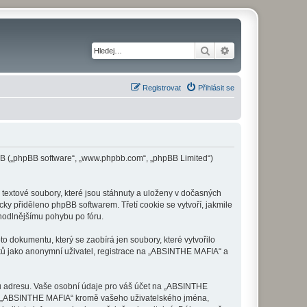
Hledat
Pokročilé hledání
Registrovat
Přihlásit se
pBB („phpBB software“, „www.phpbb.com“, „phpBB Limited“)
extové soubory, které jsou stáhnuty a uloženy v dočasných
cky přiděleno phpBB softwarem. Třetí cookie se vytvoří, jakmile
ohodlnějšímu pohybu po fóru.
 dokumentu, který se zaobírá jen soubory, které vytvořilo
ů jako anonymní uživatel, registrace na „ABSINTHE MAFIA“ a
ou adresu. Vaše osobní údaje pro váš účet na „ABSINTHE
 od „ABSINTHE MAFIA“ kromě vašeho uživatelského jména,