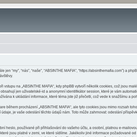
le jen “my”, “nás”, “naše”, “ABSINTHE MAFIA”, “https://absinthemafia.com”) a ph
ávštěvy.
 vstupu na „ABSINTHE MAFIA“, kdy phpBB vytvoří několik cookies, což jsou malé t
bsahují jen uživatelské-id a anonymní identifikátor session, které je vám automati
vána k ukládání informace, které téma jste již přečetli, což vede k snažšímu a p
tware během procházení „ABSINTHE MAFIA“, ale tyto cookies jsou mimo rozsah tohoto
aje, je vaše odeslání těchto údajů nám. Toto může zahrnovat: odeslání příspěvk
ní heslo, používané při přihlašování do vašeho účtu, a osobní, platnou e-mailov
které jsou platné v zemi, ve které sídlíme. Jakékoliv jiné informace požadované