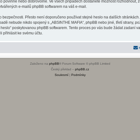
ako povinné nebo dobrovolné. Ve všech případech dostanete možnost rozhodnout, zd
vytvářených e-mailů phpBB softwarem na váš e-mail.
o bezpečnosti. Přesto není doporučeno používat stejné heslo na dalších stránkách.
padě nebude nikdo spojený s „ABSINTHE MAFIA“, phpBB nebo jiné, třetí strany, po
é heslo“ poskytovanou phpBB softwarem. Tento proces po vás bude žádat zadaní v
 přihlásit ke svému účtu.
Založeno na
phpBB
® Forum Software © phpBB Limited
Český překlad –
phpBB.cz
Soukromí
|
Podmínky