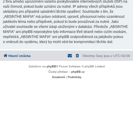
z fóra a/nebo upozornění vašeho poskytovatele internetových služeb (ISP) na
vaši činnost, pokud bude uznáno za nutné. IP adresy všech příspěvků jsou
ukládány pro případné uplatnění těchto opatření. Souhlasíte s tím, že
„ABSINTHE MAFIA“ má právo odstranit, upravit, přesunout nebo uzamknout
jakékoliv téma nebo příspěvek, pokud to bude považovat za nutné. Jako
uživatel souhlasíte se všemi údaji uloženými v databázi. Přestože „ABSINTHE
MAFIA“ ani phpBB neposkytne tyto informace třetí straně nebo cizím osobám,
nepřebírá „ABSINTHE MAFIA“ ani phpBB zodpovědnost za jakýkoliv pokus
o vniknutí do systému, který by mohl vést ke kompromitaci těchto dat.
Hlavní stránka
Všechny časy jsou v
UTC+02:00
Založeno na
phpBB
® Forum Software © phpBB Limited
Český překlad –
phpBB.cz
Soukromí
|
Podmínky