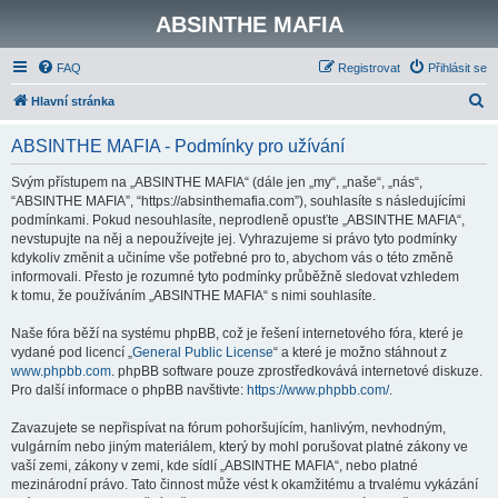
ABSINTHE MAFIA
FAQ
Registrovat
Přihlásit se
H
Hlavní stránka
l
ABSINTHE MAFIA - Podmínky pro užívání
e
d
Svým přístupem na „ABSINTHE MAFIA“ (dále jen „my“, „naše“, „nás“,
“ABSINTHE MAFIA”, “https://absinthemafia.com”), souhlasíte s následujícími
a
podmínkami. Pokud nesouhlasíte, neprodleně opusťte „ABSINTHE MAFIA“,
t
nevstupujte na něj a nepoužívejte jej. Vyhrazujeme si právo tyto podmínky
kdykoliv změnit a učiníme vše potřebné pro to, abychom vás o této změně
informovali. Přesto je rozumné tyto podmínky průběžně sledovat vzhledem
k tomu, že používáním „ABSINTHE MAFIA“ s nimi souhlasíte.
Naše fóra běží na systému phpBB, což je řešení internetového fóra, které je
vydané pod licencí „
General Public License
“ a které je možno stáhnout z
www.phpbb.com
. phpBB software pouze zprostředkovává internetové diskuze.
Pro další informace o phpBB navštivte:
https://www.phpbb.com/
.
Zavazujete se nepřispívat na fórum pohoršujícím, hanlivým, nevhodným,
vulgárním nebo jiným materiálem, který by mohl porušovat platné zákony ve
vaší zemi, zákony v zemi, kde sídlí „ABSINTHE MAFIA“, nebo platné
mezinárodní právo. Tato činnost může vést k okamžitému a trvalému vykázání