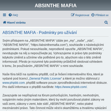
ABSINTHE MAFIA
FAQ
Registrovat
Přihlásit se
H
Hlavní stránka
l
ABSINTHE MAFIA - Podmínky pro užívání
e
d
Svým přístupem na „ABSINTHE MAFIA“ (dále jen „my“, „naše“, „nás“,
“ABSINTHE MAFIA”, “https://absinthemafia.com”), souhlasíte s následujícími
a
podmínkami. Pokud nesouhlasíte, neprodleně opusťte „ABSINTHE MAFIA“,
t
nevstupujte na něj a nepoužívejte jej. Vyhrazujeme si právo tyto podmínky
kdykoliv změnit a učiníme vše potřebné pro to, abychom vás o této změně
informovali. Přesto je rozumné tyto podmínky průběžně sledovat vzhledem
k tomu, že používáním „ABSINTHE MAFIA“ s nimi souhlasíte.
Naše fóra běží na systému phpBB, což je řešení internetového fóra, které je
vydané pod licencí „
General Public License
“ a které je možno stáhnout z
www.phpbb.com
. phpBB software pouze zprostředkovává internetové diskuze.
Pro další informace o phpBB navštivte:
https://www.phpbb.com/
.
Zavazujete se nepřispívat na fórum pohoršujícím, hanlivým, nevhodným,
vulgárním nebo jiným materiálem, který by mohl porušovat platné zákony ve
vaší zemi, zákony v zemi, kde sídlí „ABSINTHE MAFIA“, nebo platné
mezinárodní právo. Tato činnost může vést k okamžitému a trvalému vykázání