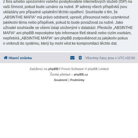
z fóra a/nebo upozornění vašeho poskytovatele internetových služeb (ISP) na
vaši činnost, pokud bude uznáno za nutné. IP adresy všech příspěvků jsou
ukládány pro případné uplatnění těchto opatření. Souhlasíte s tím, že
„ABSINTHE MAFIA“ má právo odstranit, upravit, přesunout nebo uzamknout
jakékoliv téma nebo příspěvek, pokud to bude považovat za nutné. Jako
uživatel souhlasíte se všemi údaji uloženými v databázi. Přestože „ABSINTHE
MAFIA“ ani phpBB neposkytne tyto informace třetí straně nebo cizím osobám,
nepřebírá „ABSINTHE MAFIA“ ani phpBB zodpovědnost za jakýkoliv pokus
o vniknutí do systému, který by mohl vést ke kompromitaci těchto dat.
Hlavní stránka
Všechny časy jsou v
UTC+02:00
Založeno na
phpBB
® Forum Software © phpBB Limited
Český překlad –
phpBB.cz
Soukromí
|
Podmínky