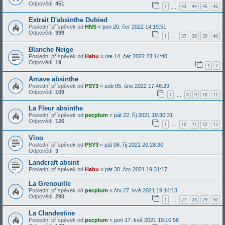
Odpovědi:
451
1
43
44
45
46
…
Extrait D'absinthe Dubied
Poslední příspěvek od
HNS
«
pon 20. čer 2022 14:19:51
Odpovědi:
399
1
37
38
39
40
…
Blanche Neige
Poslední příspěvek od
Habu
«
úte 14. čer 2022 23:14:40
Odpovědi:
19
1
2
Amave absinthe
Poslední příspěvek od
PSY3
«
sob 05. úno 2022 17:46:29
Odpovědi:
109
1
8
9
10
11
…
La Fleur absinthe
Poslední příspěvek od
pecplum
«
pát 22. říj 2021 19:30:31
Odpovědi:
126
1
10
11
12
13
…
Vino
Poslední příspěvek od
PSY3
«
pát 08. říj 2021 20:28:30
Odpovědi:
3
Landcraft absint
Poslední příspěvek od
Habu
«
pát 30. črc 2021 19:31:17
La Grenouille
Poslední příspěvek od
pecplum
«
čtv 27. kvě 2021 19:14:13
Odpovědi:
290
1
27
28
29
30
…
La Clandestine
Poslední příspěvek od
pecplum
«
pon 17. kvě 2021 19:10:56