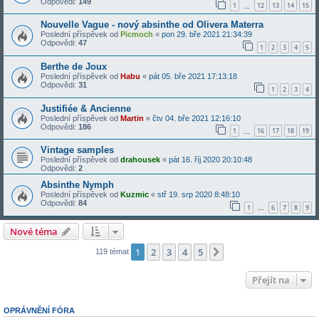
Odpovědi:
149
1
12
13
14
15
…
Nouvelle Vague - nový absinthe od Olivera Materra
Poslední příspěvek od
Picmoch
«
pon 29. bře 2021 21:34:39
Odpovědi:
47
1
2
3
4
5
Berthe de Joux
Poslední příspěvek od
Habu
«
pát 05. bře 2021 17:13:18
Odpovědi:
31
1
2
3
4
Justifiée & Ancienne
Poslední příspěvek od
Martin
«
čtv 04. bře 2021 12:16:10
Odpovědi:
186
1
16
17
18
19
…
Vintage samples
Poslední příspěvek od
drahousek
«
pát 16. říj 2020 20:10:48
Odpovědi:
2
Absinthe Nymph
Poslední příspěvek od
Kuzmic
«
stř 19. srp 2020 8:48:10
Odpovědi:
84
1
6
7
8
9
…
Nové téma
1
2
3
4
5
Další
119 témat
Přejít na
OPRÁVNĚNÍ FÓRA