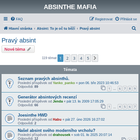
ABSINTHE MAFIA
FAQ
Registrovat
Přihlásit se
H
Hlavní stránka
Absint: To je oč tu běží
Pravý absint
l
Pravý absint
e
Nové téma
d
1
2
3
4
5
Další
119 témat
a
t
Témata
Seznam pravých absinthů.
Poslední příspěvek od
Yanko_panko
«
pon 06. bře 2023 10:46:53
Odpovědi:
89
1
6
7
8
9
…
Generátor absintových recenzí
Poslední příspěvek od
Jenda
«
pát 13. lis 2009 17:05:29
Odpovědi:
66
1
4
5
6
7
…
Joesinthe HWD
Poslední příspěvek od
Habu
«
pát 27. úno 2026 16:27:02
Odpovědi:
2
Našel absint svého moderního vrcholu?
Poslední příspěvek od
drahousek
«
sob 01. lis 2025 20:07:14
Odpovědi:
12