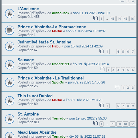
1
2
L'Ancienne
Poslední příspěvek od
drahousek
«
sob 01. lis 2025 19:41:07
Odpovědi:
455
1
43
44
45
46
…
Prince d'Absinthe-La Pharmacienne
Poslední příspěvek od
Martin
«
sob 27. dub 2024 13:38:37
Odpovědi:
1
Jednotlivé šarže St. Antoine
Poslední příspěvek od
Habu
«
pon 15. led 2024 11:42:39
Odpovědi:
67
1
4
5
6
7
…
Sauvage
Poslední příspěvek od
trader1993
«
čtv 19. říj 2023 20:30:14
Odpovědi:
59
1
2
3
4
5
6
Prince d'Absinthe - Le Traditionnel
Poslední příspěvek od
Spo.On
«
pon 09. říj 2023 17:55:26
Odpovědi:
25
1
2
3
This is not Dubied
Poslední příspěvek od
Martin
«
čtv 02. bře 2023 7:19:23
Odpovědi:
89
1
6
7
8
9
…
St. Antoine
Poslední příspěvek od
Tornado
«
pon 19. pro 2022 9:55:33
Odpovědi:
811
1
79
80
81
82
…
Mead Base Absinthe
Poslední příspěvek od
Tornado
«
čtv 03. lis 2022 11:07:52