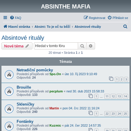
ABSINTHE MAFIA
FAQ
Registrovat
Přihlásit se
H
Hlavní stránka
Absint: To je oč tu běží
Absintové rituály
l
Absintové rituály
e
Hledat
Pokročilé hledání
Nové téma
d
20 témat • Stránka
1
z
1
a
Témata
t
Netradiční pomůcky
Poslední příspěvek od
Spo.On
«
úte 10. říj 2023 9:10:49
Odpovědi:
24
1
2
3
Brouille
Poslední příspěvek od
pecplum
«
ned 30. dub 2023 15:58:33
Odpovědi:
133
1
11
12
13
14
…
Skleničky
Poslední příspěvek od
Martin
«
pon 04. črc 2022 11:16:24
Odpovědi:
240
1
22
23
24
25
…
Fontánky
Poslední příspěvek od
Kuzmic
«
pát 24. čer 2022 14:57:35
Odpovědi:
226
1
20
21
22
23