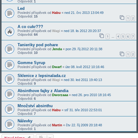
Odpovědi:
1
Led
Poslední příspěvek od
Habu
«
ned 21. črc 2013 13:04:49
Odpovědi:
15
1
2
A co cukr???
Poslední příspěvek od
Wagi
«
ned 18. lis 2012 20:20:37
Odpovědi:
64
1
4
5
6
7
…
Tanieriky pod pohare
Poslední příspěvek od
Jenda
«
pon 29. říj 2012 20:11:38
Odpovědi:
10
1
2
Gomme Syrup
Poslední příspěvek od
Dwarf
«
úte 08. kvě 2012 10:16:46
Sklenice z lepsinalada.cz
Poslední příspěvek od
Wagi
«
ned 30. led 2011 19:40:13
Odpovědi:
9
Absinthove fajky z Alandia
Poslední příspěvek od
Dworzaaa
«
ned 26. pro 2010 18:16:45
Odpovědi:
6
Množství absinthu
Poslední příspěvek od
Habu
«
stř 31. bře 2010 22:53:01
Odpovědi:
7
Nálevky
Poslední příspěvek od
Martin
«
čtv 22. říj 2009 20:18:48
Odpovědi:
1