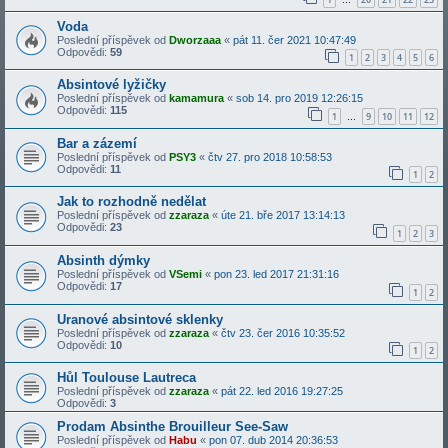
…
Voda
Poslední příspěvek od
Dworzaaa
«
pát 11. čer 2021 10:47:49
Odpovědi:
59
1
2
3
4
5
6
Absintové lyžičky
Poslední příspěvek od
kamamura
«
sob 14. pro 2019 12:26:15
Odpovědi:
115
1
9
10
11
12
…
Bar a zázemí
Poslední příspěvek od
PSY3
«
čtv 27. pro 2018 10:58:53
Odpovědi:
11
1
2
Jak to rozhodně nedělat
Poslední příspěvek od
zzaraza
«
úte 21. bře 2017 13:14:13
Odpovědi:
23
1
2
3
Absinth dýmky
Poslední příspěvek od
VSemi
«
pon 23. led 2017 21:31:16
Odpovědi:
17
1
2
Uranové absintové sklenky
Poslední příspěvek od
zzaraza
«
čtv 23. čer 2016 10:35:52
Odpovědi:
10
1
2
Hůl Toulouse Lautreca
Poslední příspěvek od
zzaraza
«
pát 22. led 2016 19:27:25
Odpovědi:
3
Prodam Absinthe Brouilleur See-Saw
Poslední příspěvek od
Habu
«
pon 07. dub 2014 20:36:53