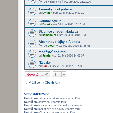
od
Nihilium
»
stř 09. pro 2009 23:12:00
Tanieriky pod pohare
od
Dwarf
»
pon 22. úno 2010 9:30:29
Gomme Syrup
od
Dwarf
»
úte 08. kvě 2012 10:16:46
Sklenice z lepsinalada.cz
od
kamamura
»
úte 20. dub 2010 13:39:10
Absinthove fajky z Alandia
od
Dwarf
»
pát 02. dub 2010 13:45:58
Množství absinthu
od
Jenda
»
stř 31. bře 2010 14:01:37
Nálevky
od
Habu
»
čtv 22. říj 2009 20:10:29
Nové téma
Vrátit se na Obsah fóra
OPRÁVNĚNÍ FÓRA
Nemůžete
zakládat nová témata v tomto fóru
Nemůžete
odpovídat v tomto fóru
Nemůžete
upravovat své příspěvky v tomto fóru
Nemůžete
mazat své příspěvky v tomto fóru
Nemůžete
přikládat soubory v tomto fóru