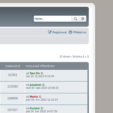
Hledat
Pokročilé hledání
Registrovat
Přihlásit se
20 témat • Stránka
1
z
1
ZOBRAZENÍ
POSLEDNÍ PŘÍSPĚVEK
od
Spo.On
62363
úte 10. říj 2023 9:10:49
od
pecplum
123090
ned 30. dub 2023 15:58:33
od
Martin
168906
pon 04. črc 2022 11:16:24
od
Kuzmic
187927
pát 24. čer 2022 14:57:35