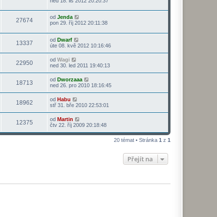
ned 18. lis 2012 20:20:37
od
Jenda
27674
pon 29. říj 2012 20:11:38
od
Dwarf
13337
úte 08. kvě 2012 10:16:46
od
Wagi
22950
ned 30. led 2011 19:40:13
od
Dworzaaa
18713
ned 26. pro 2010 18:16:45
od
Habu
18962
stř 31. bře 2010 22:53:01
od
Martin
12375
čtv 22. říj 2009 20:18:48
20 témat • Stránka
1
z
1
Přejít na