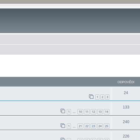
ilé hledání
ODPOVĚDI
24
1
2
3
133
1
10
11
12
13
14
…
240
1
21
22
23
24
25
…
226