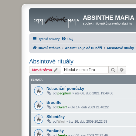
ABSINTHE MAFIA
spolek milovníků pravého absintu
Rychlé odkazy
FAQ
Hlavní stránka
Absint: To je oč tu běží
Absintové rituály
Absintové rituály
Hledat
Pokroč
Nové téma
TÉMATA
Netradiční pomůcky
od
pecplum
»
úte 06. dub 2021 19:49:00
Brouille
od
Dwarf
»
úte 14. dub 2009 21:40:22
Skleničky
od
Wagi
»
čtv 16. dub 2009 20:22:59
Fontánky
od
Jenda
»
stř 08. črc 2009 22:23:46