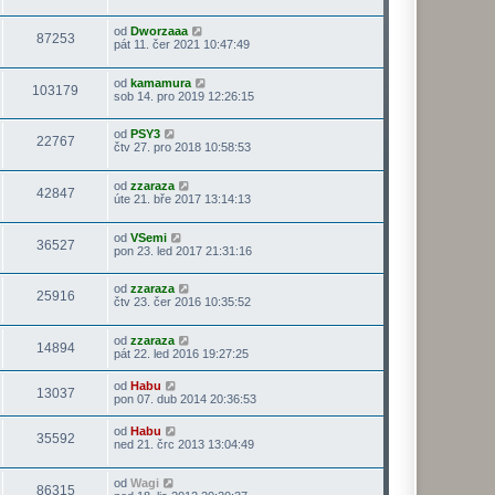
od
Dworzaaa
87253
pát 11. čer 2021 10:47:49
od
kamamura
103179
sob 14. pro 2019 12:26:15
od
PSY3
22767
čtv 27. pro 2018 10:58:53
od
zzaraza
42847
úte 21. bře 2017 13:14:13
od
VSemi
36527
pon 23. led 2017 21:31:16
od
zzaraza
25916
čtv 23. čer 2016 10:35:52
od
zzaraza
14894
pát 22. led 2016 19:27:25
od
Habu
13037
pon 07. dub 2014 20:36:53
od
Habu
35592
ned 21. črc 2013 13:04:49
od
Wagi
86315