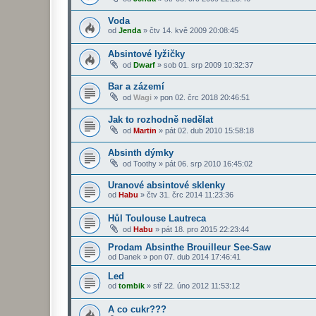
Voda
od
Jenda
»
čtv 14. kvě 2009 20:08:45
Absintové lyžičky
od
Dwarf
»
sob 01. srp 2009 10:32:37
Bar a zázemí
od
Wagi
»
pon 02. črc 2018 20:46:51
Jak to rozhodně nedělat
od
Martin
»
pát 02. dub 2010 15:58:18
Absinth dýmky
od
Toothy
»
pát 06. srp 2010 16:45:02
Uranové absintové sklenky
od
Habu
»
čtv 31. črc 2014 11:23:36
Hůl Toulouse Lautreca
od
Habu
»
pát 18. pro 2015 22:23:44
Prodam Absinthe Brouilleur See-Saw
od
Danek
»
pon 07. dub 2014 17:46:41
Led
od
tombik
»
stř 22. úno 2012 11:53:12
A co cukr???