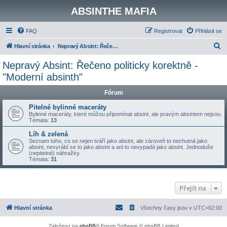
ABSINTHE MAFIA
FAQ
Registrovat
Přihlásit se
H
Hlavní stránka
Nepravý Absint: Řečeno politicky korektně - "Moderní absinth"
l
Nepravý Absint: Řečeno politicky korektně -
e
"Moderní absinth"
d
Fórum
a
Pitelné bylinné maceráty
t
Bylinné maceráty, které můžou připomínat absint, ale pravým absintem nejsou.
Témata:
13
Líh & zelená
Seznam toho, co se nejen tváří jako absint, ale zároveň to nechutná jako
absint, nevyrábí se to jako absint a ani to nevypadá jako absint. Jednoduše
(nepitelné) náhražky.
Témata:
31
Přejít na
Hlavní stránka
Všechny časy jsou v
UTC+02:00
Založeno na
phpBB
® Forum Software © phpBB Limited