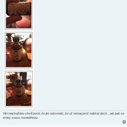
Vlci maj každou chvíli pocit, že jim odzvonilo, že už nemaj proč nabírat dech…ale pak se
srnky znovu rozeběhnou.