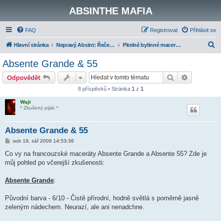
ABSINTHE MAFIA
FAQ
Registrovat
Přihlásit se
H
Hlavní stránka
Nepravý Absint: Řečeno politicky korektně - "Moderní absinth"
Pitelné bylinné maceráty
l
Absente Grande & 55
e
Hledat
Pokročilé 
Odpovědět
d
8 příspěvků • Stránka
1
z
1
a
Wajt
t
* Zkušený piják *
Absente Grande & 55
P
sob 19. zář 2009 14:53:36
ř
í
Co vy na francouzské maceráty Absente Grande a Absente 55? Zde je
s
můj pohled po včerejší zkušenosti:
p
ě
v
Absente Grande
:
e
k
Původní barva - 6/10 - Čistě přírodní, hodně světlá s poměrně jasně
zeleným nádechem. Neurazí, ale ani nenadchne.