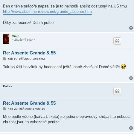
Ben o téhle srágoře napsal že je to nejhorší absint dostupný na US trhu
http://www.absinthe-review.net/grande_absente.htm
Díky za recenzi! Dobrá práce.
Wajt
* Zkušený piják *
Re: Absente Grande & 55
P
sob 19. zář 2009 19:15:03
ř
í
Tak použití barvítek by hodnocení ještě jasně zhoršilo! Dobré vědět
s
p
ě
v
e
Kubas
k
Re: Absente Grande & 55
P
ned 20. zář 2009 17:08:10
ř
í
Mno,podle všeho (barva,Etiketa) se jedná o opravdový shit,ani to nebudu
s
chutnat,jsou to vyhozené peníze...
p
ě
v
e