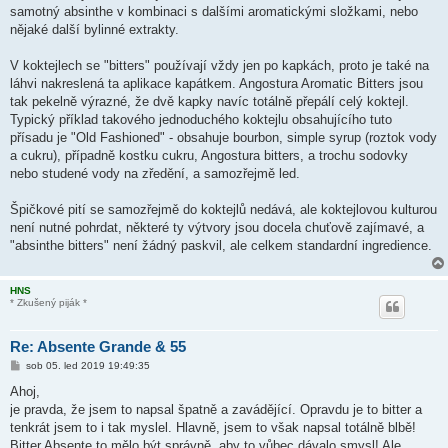
samotný absinthe v kombinaci s dalšími aromatickými složkami, nebo
nějaké další bylinné extrakty.
V koktejlech se "bitters" používají vždy jen po kapkách, proto je také na
láhvi nakreslená ta aplikace kapátkem. Angostura Aromatic Bitters jsou
tak pekelně výrazné, že dvě kapky navíc totálně přepálí celý koktejl.
Typický příklad takového jednoduchého koktejlu obsahujícího tuto
přísadu je "Old Fashioned" - obsahuje bourbon, simple syrup (roztok vody
a cukru), případně kostku cukru, Angostura bitters, a trochu sodovky
nebo studené vody na zředění, a samozřejmě led.
Špičkové pití se samozřejmě do koktejlů nedává, ale koktejlovou kulturou
není nutné pohrdat, některé ty výtvory jsou docela chuťově zajímavé, a
"absinthe bitters" není žádný paskvil, ale celkem standardní ingredience.
HNS
* Zkušený piják *
Re: Absente Grande & 55
P
sob 05. led 2019 19:49:35
ř
í
Ahoj,
s
je pravda, že jsem to napsal špatně a zavádějící. Opravdu je to bitter a
p
ě
tenkrát jsem to i tak myslel. Hlavně, jsem to však napsal totálně blbě!
v
Bitter Absente to mělo být správně, aby to vůbec dávalo smysl! Ale