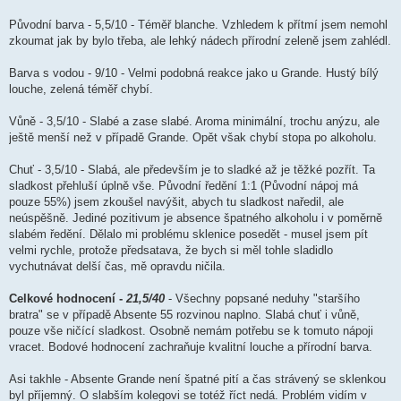
Původní barva - 5,5/10 - Téměř blanche. Vzhledem k přítmí jsem nemohl
zkoumat jak by bylo třeba, ale lehký nádech přírodní zeleně jsem zahlédl.
Barva s vodou - 9/10 - Velmi podobná reakce jako u Grande. Hustý bílý
louche, zelená téměř chybí.
Vůně - 3,5/10 - Slabé a zase slabé. Aroma minimální, trochu anýzu, ale
ještě menší než v případě Grande. Opět však chybí stopa po alkoholu.
Chuť - 3,5/10 - Slabá, ale především je to sladké až je těžké pozřít. Ta
sladkost přehluší úplně vše. Původní ředění 1:1 (Původní nápoj má
pouze 55%) jsem zkoušel navýšit, abych tu sladkost naředil, ale
neúspěšně. Jediné pozitivum je absence špatného alkoholu i v poměrně
slabém ředění. Dělalo mi problému sklenice posedět - musel jsem pít
velmi rychle, protože předsatava, že bych si měl tohle sladidlo
vychutnávat delší čas, mě opravdu ničila.
Celkové hodnocení -
21,5/40
- Všechny popsané neduhy "staršího
bratra" se v případě Absente 55 rozvinou naplno. Slabá chuť i vůně,
pouze vše ničící sladkost. Osobně nemám potřebu se k tomuto nápoji
vracet. Bodové hodnocení zachraňuje kvalitní louche a přírodní barva.
Asi takhle - Absente Grande není špatné pití a čas strávený se sklenkou
byl příjemný. O slabším kolegovi se totéž říct nedá. Problém vidím v