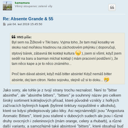
kamamura
Věrný stoupenec zelené víly
Re: Absente Grande & 55
P
pát 04. led 2019 15:45:50
ř
í
s
HNS píše:
p
ě
Byl sem na Žižkově v Tiki baru. Vyjma toho, že tam mají kosatky ve
v
skoku nad mořskou hladinou na záchodovém prkýnku ( doporučuji,
e
k
stylový bárek, zábavná tiki koktejl kultura
), jsem si všiml, když jsem
seděl na baru a barman míchal koktajl ( mám pracovní postižení ), že
tam něco kape a je to něco známého...
Proč tam dávat absint, když máš bitter absinte! Když nemáš bitter
absinte, dej tam citron. Nebo sojovku, stejně už si to doku...
Jako sorry, ale tohle je z tvojí strany trochu neznalost. Není to "bitter
absinthe", ale "absinthe bitters", "bitters" je souhrnný název pro celkem
široký sortiment koktejlových přísad, které původně vznikly z hořkých
zažívacích bylinných kapek (bylinné tinktury rozpuštěné v alkoholu),
které se kdysi předepisovaly jako léky. Asi nejznámnější jsou "Angostura
Aromatic Bitters", které jsou stařené v dubových sudech ale jsou i různé
druhy ovocných i zeleninových (mám orange, celery a rhubarb), a různé
další varianty, a samozřejmě také absintové "bitters", které obsahují buď