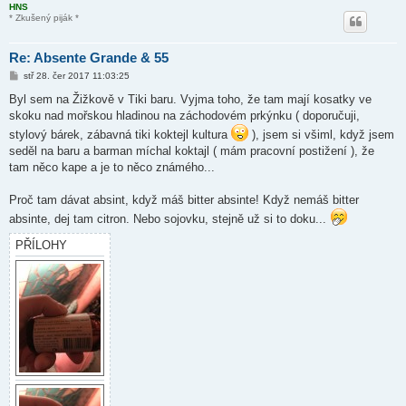
HNS
k
* Zkušený piják *
Re: Absente Grande & 55
P
stř 28. čer 2017 11:03:25
ř
í
Byl sem na Žižkově v Tiki baru. Vyjma toho, že tam mají kosatky ve
s
skoku nad mořskou hladinou na záchodovém prkýnku ( doporučuji,
p
ě
stylový bárek, zábavná tiki koktejl kultura
), jsem si všiml, když jsem
v
seděl na baru a barman míchal koktajl ( mám pracovní postižení ), že
e
k
tam něco kape a je to něco známého...
Proč tam dávat absint, když máš bitter absinte! Když nemáš bitter
absinte, dej tam citron. Nebo sojovku, stejně už si to doku...
PŘÍLOHY