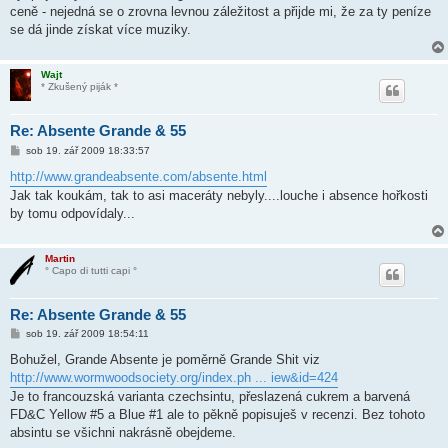
ceně - nejedná se o zrovna levnou záležitost a přijde mi, že za ty peníze
se dá jinde získat více muziky.
Wajt
* Zkušený piják *
Re: Absente Grande & 55
P
sob 19. zář 2009 18:33:57
ř
í
http://www.grandeabsente.com/absente.html
s
Jak tak koukám, tak to asi maceráty nebyly....louche i absence hořkosti
p
ě
by tomu odpovídaly...
v
e
k
Martin
° Capo di tutti capi °
Re: Absente Grande & 55
P
sob 19. zář 2009 18:54:11
ř
í
Bohužel, Grande Absente je poměrně Grande Shit viz
s
http://www.wormwoodsociety.org/index.ph ... iew&id=424
p
ě
Je to francouzská varianta czechsintu, přeslazená cukrem a barvená
v
FD&C Yellow #5 a Blue #1 ale to pěkně popisuješ v recenzi. Bez tohoto
e
k
absintu se všichni nakrásně obejdeme.