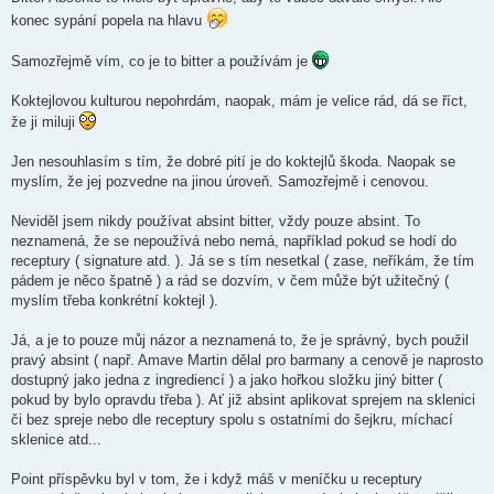
e
k
konec sypání popela na hlavu
Samozřejmě vím, co je to bitter a používám je
Koktejlovou kulturou nepohrdám, naopak, mám je velice rád, dá se říct,
že ji miluji
Jen nesouhlasím s tím, že dobré pití je do koktejlů škoda. Naopak se
myslím, že jej pozvedne na jinou úroveň. Samozřejmě i cenovou.
Neviděl jsem nikdy používat absint bitter, vždy pouze absint. To
neznamená, že se nepoužívá nebo nemá, například pokud se hodí do
receptury ( signature atd. ). Já se s tím nesetkal ( zase, neříkám, že tím
pádem je něco špatně ) a rád se dozvím, v čem může být užitečný (
myslím třeba konkrétní koktejl ).
Já, a je to pouze můj názor a neznamená to, že je správný, bych použil
pravý absint ( např. Amave Martin dělal pro barmany a cenově je naprosto
dostupný jako jedna z ingrediencí ) a jako hořkou složku jiný bitter (
pokud by bylo opravdu třeba ). Ať již absint aplikovat sprejem na sklenici
či bez spreje nebo dle receptury spolu s ostatními do šejkru, míchací
sklenice atd...
Point příspěvku byl v tom, že i když máš v meníčku u receptury