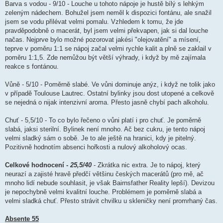
Barva s vodou - 9/10 - Louche u tohoto nápoje je hustě bílý s lehkým
zeleným nádechem. Bohužel jsem neměl k dispozici fontánu, ale snažil
jsem se vodu přilévat velmi pomalu. Vzhledem k tomu, že jde
pravděpodobně o macerát, byl jsem velmi překvapen, jak si dal louche
načas. Nejprve bylo možné pozorovat jakési "olejovatění" a mísení,
teprve v poměru 1:1 se nápoj začal velmi rychle kalit a plně se zaklail v
poměru 1:1,5. Zde nemůžou být větší výhrady, i když by mě zajímala
reakce s fontánou.
Vůně - 5/10 - Poměrně slabé. Ve vůni dominuje anýz, i když ne tolik jako
v případě Toulouse Lautrec. Ostatní bylinky jsou dost utopené a celkově
se nejedná o nijak intenzivní aroma. Přesto jasně chybí pach alkoholu.
Chuť - 5,5/10 - To co bylo řečeno o vůni platí i pro chuť. Je poměrně
slabá, jaksi sterilní. Bylinek není mnoho. Ač bez cukru, je tento nápoj
velmi sladký sám o sobě. Je to ale ještě na hranici, kdy je pitelný.
Pozitivně hodnotím absenci hořkosti a nulový alkoholový ocas.
Celkové hodnocení -
25,5/40
- Zkrátka nic extra. Je to nápoj, který
neurazí a zajisté hravě předčí většinu českých macerátů (pro mě, ač
mnoho lidí nebude souhlasit, je však Bairnsfather Reality lepší). Devizou
je nepochybně velmi kvalitní louche. Problémem je poměrně slabá a
velmi sladká chuť. Přesto strávit chvilku u skleničky není promrhaný čas.
Absente 55