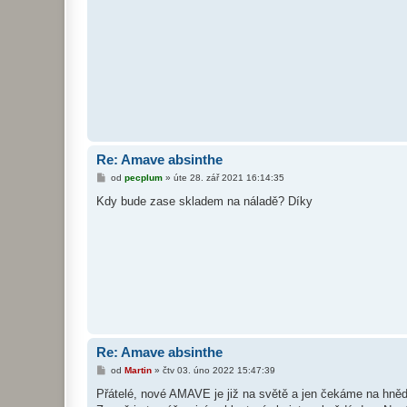
p
ě
v
e
k
Re: Amave absinthe
P
od
pecplum
»
úte 28. zář 2021 16:14:35
ř
í
Kdy bude zase skladem na náladě? Díky
s
p
ě
v
e
k
Re: Amave absinthe
P
od
Martin
»
čtv 03. úno 2022 15:47:39
ř
í
Přátelé, nové AMAVE je již na světě a jen čekáme na hnědé 
s