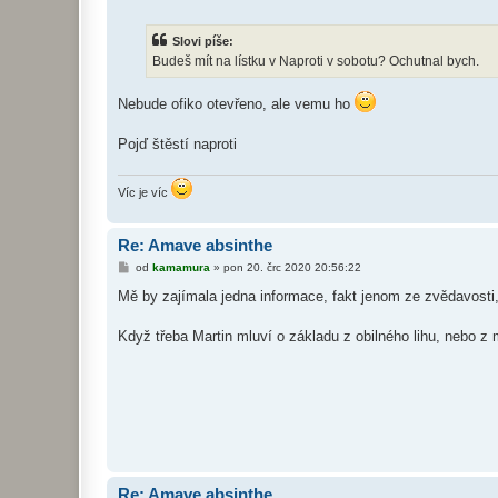
ř
í
s
Slovi píše:
p
ě
Budeš mít na lístku v Naproti v sobotu? Ochutnal bych.
v
e
k
Nebude ofiko otevřeno, ale vemu ho
Pojď štěstí naproti
Víc je víc
Re: Amave absinthe
P
od
kamamura
»
pon 20. črc 2020 20:56:22
ř
í
Mě by zajímala jedna informace, fakt jenom ze zvědavost
s
p
ě
Když třeba Martin mluví o základu z obilného lihu, nebo z 
v
e
k
Re: Amave absinthe