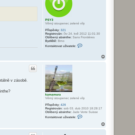
v
u
a
t
u
ž
PSY3
i
Věrný stoupenec zelené víly
v
a
Příspěvky:
321
t
Registrován:
čtv 24. kvě 2012 11:01:30
e
Oblíbený absinthe:
Sans Frontières
l
Bydliště:
Brno
e
K
S
Kontaktovat uživatele:
o
l
n
o
t
N
v
a
i
a
k
h
t
o
o
r
v
a
u
tálně v zásobě.
t
u
ž
inthe?
i
kamamura
v
Věrný stoupenec zelené víly
a
t
Příspěvky:
426
e
Registrován:
sob 03. dub 2010 18:28:17
l
Oblíbený absinthe:
Jade Verte Suisse
e
K
P
Kontaktovat uživatele:
o
S
n
N
Y
t
3
a
a
h
k