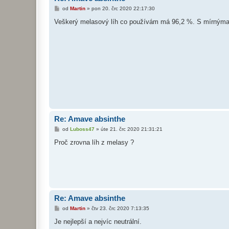
P
od
Martin
»
pon 20. črc 2020 22:17:30
ř
í
Veškerý melasový líh co používám má 96,2 %. S mírnýma
s
p
ě
v
e
k
Re: Amave absinthe
P
od
Luboss47
»
úte 21. črc 2020 21:31:21
ř
í
Proč zrovna líh z melasy ?
s
p
ě
v
e
k
Re: Amave absinthe
P
od
Martin
»
čtv 23. črc 2020 7:13:35
ř
í
Je nejlepší a nejvíc neutrální.
s