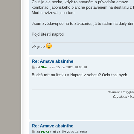
Chuť je ale pecka, když to srovnám s původním amave.... Vl
kombinaci japonského blanche postaveném na destilátu z 
Martin avízoval jsou tam.
Jsem zvědavej co na to zákazníci, já to řadím na daily drink
Pojď štěstí naproti
Víc je víc
Re: Amave absinthe
P
od
Slovi
»
stř 15. črc 2020 18:00:18
ř
í
Budeš mít na lístku v Naproti v sobotu? Ochutnal bych.
s
p
ě
v
e
"Warrior strugglin
k
Cry aloud / bo
Re: Amave absinthe
P
od
PSY3
»
stř 15. črc 2020 18:56:45