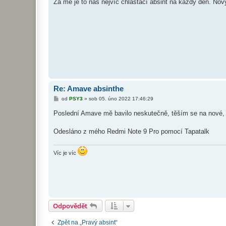
Za mě je to náš nejvíc chlastací absint na každý den. No
p
ě
v
e
k
Re: Amave absinthe
P
od
PSY3
»
sob 05. úno 2022 17:46:29
ř
í
Poslední Amave mě bavilo neskutečně, těším se na nové, 
s
p
ě
Odesláno z mého Redmi Note 9 Pro pomocí Tapatalk
v
e
k
Víc je víc
Odpovědět
Zpět na „Pravý absint“