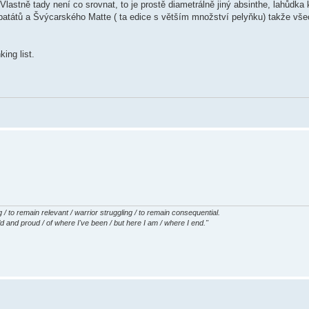
astně tady není co srovnat, to je prostě diametrálně jiný absinthe, lahůdka 
batátů a Švýcarského Matte ( ta edice s větším množství pelyňku) takže vš
ing list.
g / to remain relevant / warrior struggling / to remain consequential.
ld and proud / of where I've been / but here I am / where I end."