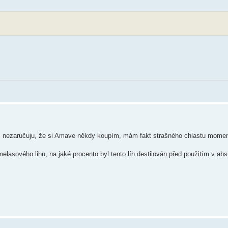
i, nezaručuju, že si Amave někdy koupím, mám fakt strašného chlastu momen
melasového lihu, na jaké procento byl tento líh destilován před použitím v abs