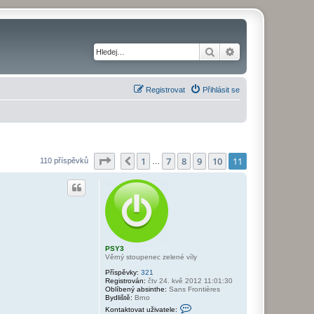
Hledat
Pokročilé hledání
Registrovat
Přihlásit se
Stránka
11
z
11
1
7
8
9
10
11
Předchozí
110 příspěvků
…
PSY3
Věrný stoupenec zelené víly
Příspěvky:
321
Registrován:
čtv 24. kvě 2012 11:01:30
Oblíbený absinthe:
Sans Frontières
Bydliště:
Brno
K
Kontaktovat uživatele:
o