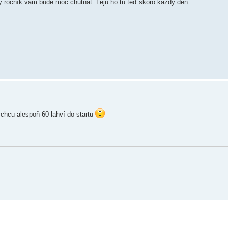
vý ročník vám bude moc chutnat. Leju ho tu teď skoro každý den.
chcu alespoň 60 lahví do startu