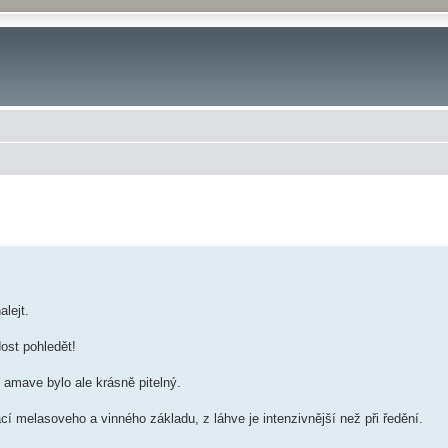
lejt.
dost pohledět!
y amave bylo ale krásně pitelný.
 melasoveho a vinného základu, z láhve je intenzivnější než při ředění.