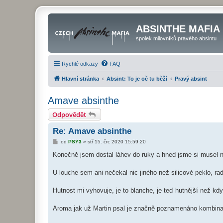
ABSINTHE MAFIA
spolek milovníků pravého absintu
Rychlé odkazy
FAQ
Hlavní stránka
Absint: To je oč tu běží
Pravý absint
Amave absinthe
Odpovědět
Re: Amave absinthe
P
od
PSY3
»
stř 15. črc 2020 15:59:20
ř
í
Konečně jsem dostal láhev do ruky a hned jsme si musel na
s
p
ě
U louche sem ani nečekal nic jiného než silicové peklo, ra
v
e
k
Hutnost mi vyhovuje, je to blanche, je teď hutnější než kd
Aroma jak už Martin psal je značně poznamenáno kombinací