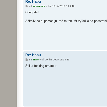
Re: Habu
P
od
kamamura
»
úte 19. lis 2019 0:29:46
ř
í
Congrats!
s
p
ě
Ačkoliv co si pamatuju, mě to tenkrát vyřadilo na podstatně
v
e
k
Re: Habu
P
od
Tibro
»
stř 09. črc 2025 18:13:39
ř
í
Still a fucking amateur.
s
p
ě
v
e
k