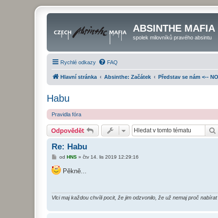
ABSINTHE MAFIA
spolek milovníků pravého absintu
Rychlé odkazy
FAQ
Hlavní stránka
Absinthe: Začátek
Představ se nám <-- 
Habu
Pravidla fóra
Odpovědět
Re: Habu
P
od
HNS
»
čtv 14. lis 2019 12:29:16
ř
í
Pěkně...
s
p
ě
v
e
Vlci maj každou chvíli pocit, že jim odzvonilo, že už nemaj proč nab
k