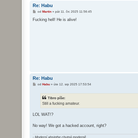
Re: Habu
P
od
Martin
»
pát 11. črc 2025 11:56:45
ř
í
Fucking hell! He is alive!
s
p
ě
v
e
k
Re: Habu
P
od
Habu
»
úte 12. srp 2025 17:53:54
ř
í
s
Tibro píše:
p
ě
Still a fucking amateur.
v
e
k
LOL WAT!?
No way! We got a hacked account, right?
- Moderní absinthe chutná moderně.