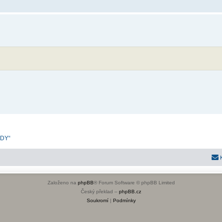
ADY“
Založeno na
phpBB
® Forum Software © phpBB Limited
Český překlad –
phpBB.cz
Soukromí
|
Podmínky