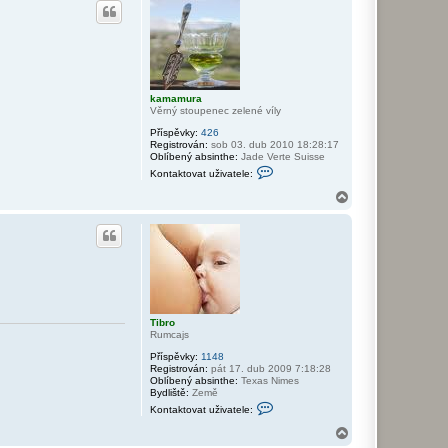
h
v
o
a
r
t
u
u
ž
i
v
a
kamamura
t
Věrný stoupenec zelené víly
e
l
Příspěvky:
426
e
Registrován:
sob 03. dub 2010 18:28:17
H
Oblíbený absinthe:
Jade Verte Suisse
N
K
S
Kontaktovat uživatele:
o
n
N
t
a
a
h
k
o
t
r
o
v
u
a
t
u
ž
Tibro
i
Rumcajs
v
a
Příspěvky:
1148
t
Registrován:
pát 17. dub 2009 7:18:28
e
Oblíbený absinthe:
Texas Nimes
l
Bydliště:
Země
e
K
k
Kontaktovat uživatele:
o
a
n
N
m
t
a
a