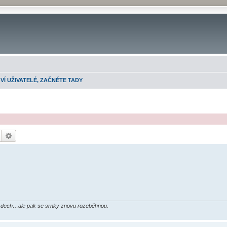
NOVÍ UŽIVATELÉ, ZAČNĚTE TADY
Hledat
Pokročilé hledání
írat dech…ale pak se srnky znovu rozeběhnou.