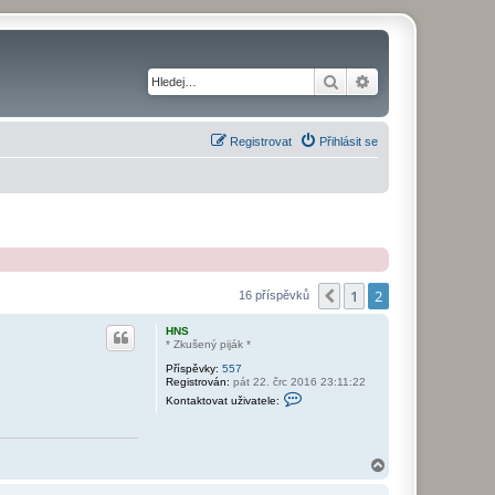
Hledat
Pokročilé hledání
Registrovat
Přihlásit se
1
2
Předchozí
16 příspěvků
HNS
* Zkušený piják *
Příspěvky:
557
Registrován:
pát 22. črc 2016 23:11:22
K
Kontaktovat uživatele:
o
n
t
a
k
N
t
a
o