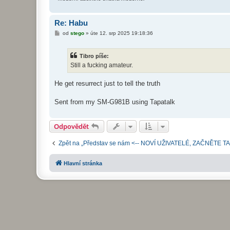
Re: Habu
P
od
stego
»
úte 12. srp 2025 19:18:36
ř
í
s
Tibro píše:
p
ě
Still a fucking amateur.
v
e
k
He get resurrect just to tell the truth
Sent from my SM-G981B using Tapatalk
Odpovědět
Zpět na „Představ se nám <-- NOVÍ UŽIVATELÉ, ZAČNĚTE T
Hlavní stránka