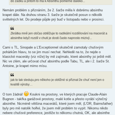
do zadku a přitom to má k Absinthu poměrně daleko...
e
k
Nemám problém s přiznáním, že 2. šarže měla k dobrému absinthu
krapet dále. Na druhou stranu 3. šarže je skutečně posun o několik
světelných let. Do prodeje půjde prý buď v listopadu nebo v prosinci.
Zkrátka mně jen občas obtěžuje to radikální rozdělování na macerát a
absinthe když rozdíl v chuti je dosti často naprosto mizivý...
Cami s TL, Sinopale a L'Exceptionnel skutečně zamotaly chuťovým
pohárkům hlavu, to se jim musí nechat. Nehledě na to, že nejde o
klasické maceráty (viz níže) by mě zajímalo, které absinthy jsi ještě měl.
Nic ve zlém, ale určovat chuť absinthu podle Tabu, TL, ale i 2. šarže St.
Antoine, je krapet mimo mísu.
jak to tak sleduju,pro někoho je obtížné si přiznat že chuť není jen o
kvalitě výroby…
O tom žádná!
Koukni na prostory, ve kterých pracuje Claude-Alain
Bugnon - takřka garážové prostory, malé kotle a přesto vyrábí výtečný
absinthe. Nicméně většina macerátů, které jsem měl, (L'OR, Bairnsfather)
byly pro mě natolik hořké, že jsem měl problém to vypít. Nikomu nikdo
nebere chuťové preference, jestliže to někomu chutná, OK, ale absinthe