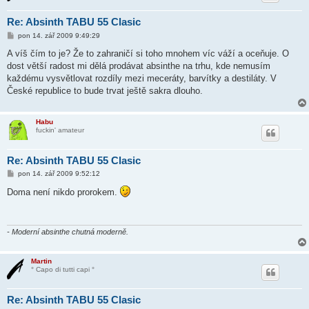
Re: Absinth TABU 55 Clasic
P
pon 14. zář 2009 9:49:29
ř
í
A víš čím to je? Že to zahraničí si toho mnohem víc váží a oceňuje. O
s
dost větší radost mi dělá prodávat absinthe na trhu, kde nemusím
p
ě
každému vysvětlovat rozdíly mezi meceráty, barvítky a destiláty. V
v
České republice to bude trvat ještě sakra dlouho.
e
k
Habu
fuckin' amateur
Re: Absinth TABU 55 Clasic
P
pon 14. zář 2009 9:52:12
ř
í
Doma není nikdo prorokem.
s
p
ě
v
e
- Moderní absinthe chutná moderně.
k
Martin
° Capo di tutti capi °
Re: Absinth TABU 55 Clasic