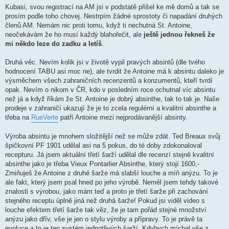
í
Kubasi, svou registrací na AM jsi v podstatě přišel ke mě domů a tak se
s
prosím podle toho chovej. Nestrpím žádné sprostoty či napadání druhých
p
ě
členů AM. Nemám nic proti tomu, když ti nechutná St. Antoine,
v
neočekávám že ho musí každý blahořečit, ale
ještě jednou řekneš že
e
k
mi někdo leze do zadku a letíš
.
Druhá věc. Nevím kolik jsi v životě vypil pravých absintů (dle tvého
hodnocení TABU asi moc ne), ale tvrdit že Antoine má k absintu daleko je
výsměchem všech zahraničních recenzentů a konzumentů, kteří tvrdí
opak. Nevím o nikom v ČR, kdo v posledním roce ochutnal víc absintu
než já a když říkám že St. Antoine je dobrý absinthe, tak to tak je. Naše
prodeje v zahraničí ukazují že je to zcela regulérní a kvalitní absinthe a
třeba na
RueVerte
patří Antoine mezi nejprodávanější absinty.
Výroba absintu je mnohem složitější než se může zdát. Ted Breaux svůj
špičkovní PF 1901 udělal asi na 5 pokus, do té doby zdokonaloval
recepturu. Já jsem aktuální třetí šarží udělal dle recenzí stejně kvalitní
absinthe jako je třeba Vieux Pontarlier Absinthe, který stojí 1600,-
Zmiňuješ že Antoine z druhé šarže má slabší louche a míň anýzu. To je
ale fakt, který jsem psal hned po jeho výrobě. Neměl jsem tehdy takové
znalosti s výrobou, jako mám teď a proto je třetí šarže při zachování
stejného receptu úplně jiná než druhá šarže! Pokud jsi viděl video s
louche efektem třetí šarže tak věz, že je tam pořád stejné množství
anýzu jako dřív, vše je jen o stylu výroby a přípravy. To je právě ta
evoluce a to je ten systém jednotlivých šarží. Kdybych míchal vše z