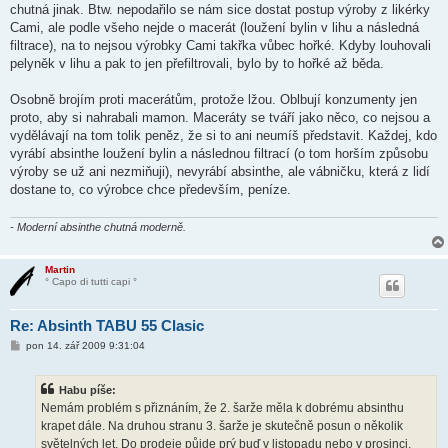
chutná jinak. Btw. nepodařilo se nám sice dostat postup výroby z likérky
Cami, ale podle všeho nejde o macerát (loužení bylin v lihu a následná
filtrace), na to nejsou výrobky Cami takřka vůbec hořké. Kdyby louhovali
pelyněk v lihu a pak to jen přefiltrovali, bylo by to hořké až běda.
Osobně brojím proti macerátům, protože lžou. Oblbují konzumenty jen
proto, aby si nahrabali mamon. Maceráty se tváří jako něco, co nejsou a
vydělávají na tom tolik peněz, že si to ani neumíš představit. Každej, kdo
vyrábí absinthe loužení bylin a následnou filtrací (o tom horším způsobu
výroby se už ani nezmiňuji), nevyrábí absinthe, ale vábničku, která z lidí
dostane to, co výrobce chce především, peníze.
- Moderní absinthe chutná moderně.
Martin
° Capo di tutti capi °
Re: Absinth TABU 55 Clasic
P
pon 14. zář 2009 9:31:04
ř
í
s
Habu píše:
p
ě
Nemám problém s přiznáním, že 2. šarže měla k dobrému absinthu
v
krapet dále. Na druhou stranu 3. šarže je skutečně posun o několik
e
k
světelných let. Do prodeje půjde prý buď v listopadu nebo v prosinci.