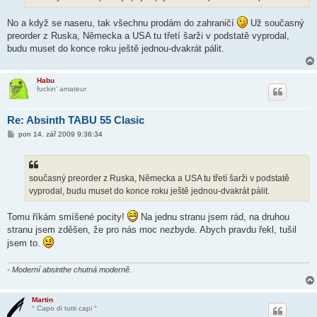
No a když se naseru, tak všechnu prodám do zahraničí
Už současný
preorder z Ruska, Německa a USA tu třetí šarži v podstatě vyprodal,
budu muset do konce roku ještě jednou-dvakrát pálit.
Habu
fuckin' amateur
Re: Absinth TABU 55 Clasic
P
pon 14. zář 2009 9:36:34
ř
í
s
p
ě
současný preorder z Ruska, Německa a USA tu třetí šarži v podstatě
v
vyprodal, budu muset do konce roku ještě jednou-dvakrát pálit.
e
k
Tomu říkám smíšené pocity!
Na jednu stranu jsem rád, na druhou
stranu jsem zděšen, že pro nás moc nezbyde. Abych pravdu řekl, tušil
jsem to.
- Moderní absinthe chutná moderně.
Martin
° Capo di tutti capi °