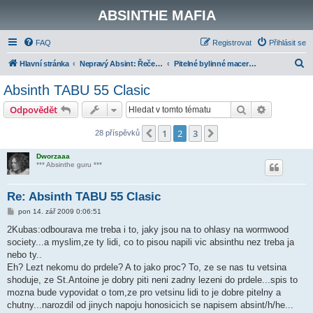
ABSINTHE MAFIA
FAQ
Registrovat
Přihlásit se
H
Hlavní stránka
Nepravý Absint: Řečeno politicky korektně - "Moderní absinth"
Pitelné bylinné maceráty
l
Absinth TABU 55 Clasic
e
Hledat
Pokročilé 
Odpovědět
d
a
1
2
3
Předchozí
Další
28 příspěvků
t
Dworzaaa
*** Absinthe guru ***
Re: Absinth TABU 55 Clasic
P
pon 14. zář 2009 0:06:51
ř
í
2Kubas:odbourava me treba i to, jaky jsou na to ohlasy na wormwood
s
society...a myslim,ze ty lidi, co to pisou napili vic absinthu nez treba ja
p
ě
nebo ty..
v
Eh? Lezt nekomu do prdele? A to jako proc? To, ze se nas tu vetsina
e
k
shoduje, ze St.Antoine je dobry piti neni zadny lezeni do prdele...spis to
mozna bude vypovidat o tom,ze pro vetsinu lidi to je dobre pitelny a
chutny...narozdil od jinych napoju honosicich se napisem absint/h/he...