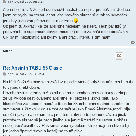
P
pon 14. zář 2009 9:59:17
ř
í
Ale neboj, to víš že se budu snažit nechat co nejvíc pro náš trh. Jednou
s
jsem se vydal na trnitou cestu absintového obrození a tak to nevzdám
p
ě
jen díky jednomu přirovnání k macerátu
v
Už jsem tu X-krát říkal že absinthe nedělám na kšeft. Těch pár litrů (v
e
k
porovnání se supermarketovým hnusem) co se za naši cenu prodává v
ČR by mi nezaplatilo ani byliny a ani práci, kterou s tím mám.
Kubas
Re: Absinth TABU 55 Clasic
P
pon 14. zář 2009 10:25:31
ř
í
Na třetí šarži Antoine sem zvědav a podle videa(i když na něm není chuť)
s
to vypadá fakt dobře...
p
ě
Rozdíl mezi maceráty a Absinthe je mi mnohdy naprosto jasný a chápu
v
že už výroba destilovaného absinthe je i složitější,když beru jako
e
k
klasického zástupce macerátu třeba lor 35 nebo bairnsfather a začnu to
srovnávat s čímkoliv co se zde označuje jako Pravý Absinthe,rozdíl bije
do očí i jazyka a nemám nic proti tomu aby se to pojmenovávalo jinak
protože to skutečně je něco jiného ale jen mě zaráží zaujatost a občas
něco jako Absinthový Rasismus vůči výrobkům které mají na etiketě byť
jen jedno špatné slovo a každý na to už plive.