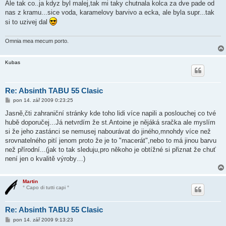
Ale tak co..ja kdyz byl malej,tak mi taky chutnala kolca za dve pade od
nas z kramu...sice voda, karamelovy barvivo a ecka, ale byla supr...tak
si to uzivej dal
Omnia mea mecum porto.
Kubas
Re: Absinth TABU 55 Clasic
P
pon 14. zář 2009 0:23:25
ř
í
Jasně,čti zahraniční stránky kde toho lidi více napili a poslouchej co tvé
s
hubě doporučej...Já netvrdím že st.Antoine je nějáká sračka ale myslím
p
ě
si že jeho zastánci se nemusej nabourávat do jiného,mnohdy více než
v
srovnatelného pití jenom proto že je to "macerát",nebo to má jinou barvu
e
k
než přírodní...(jak to tak sleduju,pro někoho je obtížné si přiznat že chuť
není jen o kvalitě výroby…)
Martin
° Capo di tutti capi °
Re: Absinth TABU 55 Clasic
P
pon 14. zář 2009 9:13:23
ř