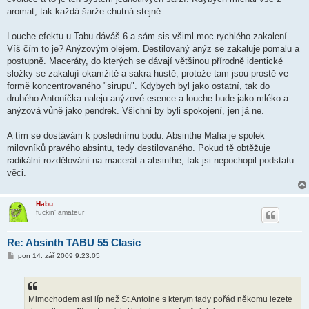
aromat, tak každá šarže chutná stejně.
Louche efektu u Tabu dáváš 6 a sám sis všiml moc rychlého zakalení.
Víš čím to je? Anýzovým olejem. Destilovaný anýz se zakaluje pomalu a
postupně. Maceráty, do kterých se dávají většinou přírodně identické
složky se zakalují okamžitě a sakra hustě, protože tam jsou prostě ve
formě koncentrovaného "sirupu". Kdybych byl jako ostatní, tak do
druhého Antoníčka naleju anýzové esence a louche bude jako mléko a
anýzová vůně jako pendrek. Všichni by byli spokojení, jen já ne.
A tím se dostávám k poslednímu bodu. Absinthe Mafia je spolek
milovníků pravého absintu, tedy destilovaného. Pokud tě obtěžuje
radikální rozdělování na macerát a absinthe, tak jsi nepochopil podstatu
věci.
Habu
fuckin' amateur
Re: Absinth TABU 55 Clasic
P
pon 14. zář 2009 9:23:05
ř
í
s
p
ě
Mimochodem asi líp než St.Antoine s kterym tady pořád někomu lezete
v