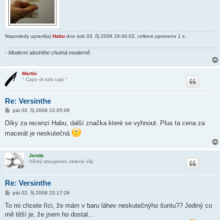
Naposledy upravil(a)
Habu
dne sob 03. říj 2009 19:40:02, celkem upraveno 1 x.
- Moderní absinthe chutná moderně.
Martin
° Capo di tutti capi °
Re: Versinthe
P
pát 02. říj 2009 22:05:08
ř
í
Díky za recenzi Habu, další značka které se vyhnout. Plus ta cena za
s
macerát je neskutečná
p
ě
v
e
Jenda
k
Věrný stoupenec zelené víly
Re: Versinthe
P
pát 02. říj 2009 22:17:26
ř
í
To mi chcete říci, že mám v baru láhev neskutečnýho šuntu?? Jediný co
s
mě těší je, že jsem ho dostal...
p