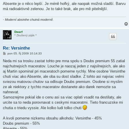
k
Absente je o něco lepší. Je méně hořký, ale naopak možná sladší. Barvu
má radioaktivně zelenou. Je to také brak, ale pro mě pitelnější.
- Moderní absinthe chutná moderně.
Dwarf
* Zkušený piják *
Re: Versinthe
P
pon 05. říj 2009 10:14:33
ř
í
Neda mi sa trosku zastat tohto pre mna spolu s Doubs premium 55 zatial
s
najchutnejsich maceratov. Louche je naozaj jeden z najsilnejsich, ale ako
p
ě
aj Martin spominal pri maceratoch pomerne rychly. Mne osobne Versinthe
v
chuti viac ako Absente, ale oba su dost sladke. Z tohto asi najviac velmi
e
k
sviezou matovou chutov sa odlisuje Doubs premium. Osobne si myslim
ze ak niektory z tychto maceratov dostanete ako darek nemozte sa
nahnevat.
Samozrejme pokial ide o cenu asi sa viac oplati vsadit na destilaty, ale
urcite sa to neda porovnavat s ceskymi maceratmi. Tieto francuzske mi
chutia o triedu vyssie. Ale kolko ludi tolko chuti
A kvoli pomerne nizkemu obsahu alkoholu: Versinthe - 45%
Doubs premium - 55%
Absente - 55%