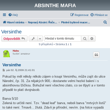
ABSINTHE MAFIA
FAQ
Registrovat
Přihlásit se
H
Hlavní stránka
Nepravý Absint: Řečeno politicky korektně - "Moderní absinth"
Pitelné bylinné maceráty
l
Versinthe
e
Hledat
Pokročilé 
Odpovědět
d
9 příspěvků • Stránka
1
z
1
a
Habu
t
fuckin' amateur
Versinthe
P
pát 02. říj 2009 21:41:01
ř
í
Pokud by měl někdy někdo zájem o koupi Versinthu, může zajít do ulice
s
Národní, čp. 31. Za nějakých 900,- dostanete velmi hezké balení i s
p
ě
absinthovou lžičkou. Bohužel není všechno zlato, co se třpytí a v tomto
v
případě to platí dvojnásob.
e
k
Barva 5/10
Zelená to určitě není. Tzv. "dead leaf" barva, neboli barva "mrtvých listů"
to také není. Tmavě... žlutá. Zda-li je přírodní, nevím. (na fotce vypadá