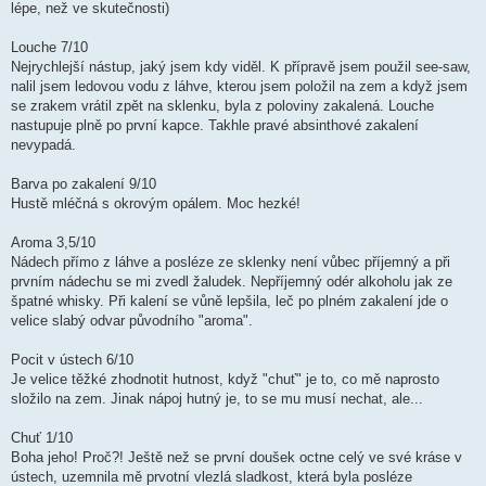
lépe, než ve skutečnosti)
Louche 7/10
Nejrychlejší nástup, jaký jsem kdy viděl. K přípravě jsem použil see-saw,
nalil jsem ledovou vodu z láhve, kterou jsem položil na zem a když jsem
se zrakem vrátil zpět na sklenku, byla z poloviny zakalená. Louche
nastupuje plně po první kapce. Takhle pravé absinthové zakalení
nevypadá.
Barva po zakalení 9/10
Hustě mléčná s okrovým opálem. Moc hezké!
Aroma 3,5/10
Nádech přímo z láhve a posléze ze sklenky není vůbec příjemný a při
prvním nádechu se mi zvedl žaludek. Nepříjemný odér alkoholu jak ze
špatné whisky. Při kalení se vůně lepšila, leč po plném zakalení jde o
velice slabý odvar původního "aroma".
Pocit v ústech 6/10
Je velice těžké zhodnotit hutnost, když "chuť" je to, co mě naprosto
složilo na zem. Jinak nápoj hutný je, to se mu musí nechat, ale...
Chuť 1/10
Boha jeho! Proč?! Ještě než se první doušek octne celý ve své kráse v
ústech, uzemnila mě prvotní vlezlá sladkost, která byla posléze