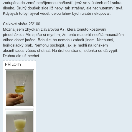
zadupána do země nepříjemnou hořkostí, jenž se v ústech drží sakra
dlouho. Druhý doušek sice již nebyl tak strašný, ale nechutenství trvá.
Kdybych to byl býval věděl, celou láhev bych určitě nekupoval.
Celkové skóre 25/100
Možná jsem zhýčkán Davarovou A7, která tomuto koštování
předcházela. Ale spíše si myslím, že tento macerát nedělá macerátům
vůbec dobré jméno. Bohužel ho nemohu zařadit jinam. Nechutný,
hořkosladký brak. Nemohu pochopit, jak jej mohli na loňském
absinthiades vůbec chutnat. Na druhou stranu, sklenka se dá vypít.
Druhou ale už nechci.
PŘÍLOHY