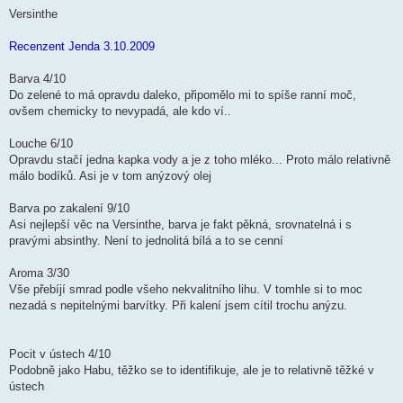
ř
í
Versinthe
s
p
ě
Recenzent Jenda 3.10.2009
v
e
k
Barva 4/10
Do zelené to má opravdu daleko, připomělo mi to spíše ranní moč,
ovšem chemicky to nevypadá, ale kdo ví..
Louche 6/10
Opravdu stačí jedna kapka vody a je z toho mléko... Proto málo relativně
málo bodíků. Asi je v tom anýzový olej
Barva po zakalení 9/10
Asi nejlepší věc na Versinthe, barva je fakt pěkná, srovnatelná i s
pravými absinthy. Není to jednolitá bílá a to se cenní
Aroma 3/30
Vše přebíjí smrad podle všeho nekvalitního lihu. V tomhle si to moc
nezadá s nepitelnými barvítky. Při kalení jsem cítil trochu anýzu.
Pocit v ústech 4/10
Podobně jako Habu, těžko se to identifikuje, ale je to relativně těžké v
ústech