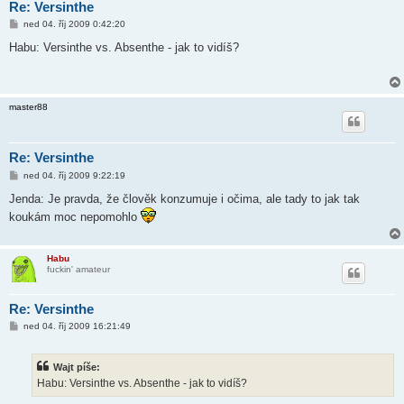
Re: Versinthe
P
ned 04. říj 2009 0:42:20
ř
í
Habu: Versinthe vs. Absenthe - jak to vidíš?
s
p
ě
v
e
master88
k
Re: Versinthe
P
ned 04. říj 2009 9:22:19
ř
í
Jenda: Je pravda, že člověk konzumuje i očima, ale tady to jak tak
s
koukám moc nepomohlo
p
ě
v
e
Habu
k
fuckin' amateur
Re: Versinthe
P
ned 04. říj 2009 16:21:49
ř
í
s
Wajt píše:
p
ě
Habu: Versinthe vs. Absenthe - jak to vidíš?
v
e