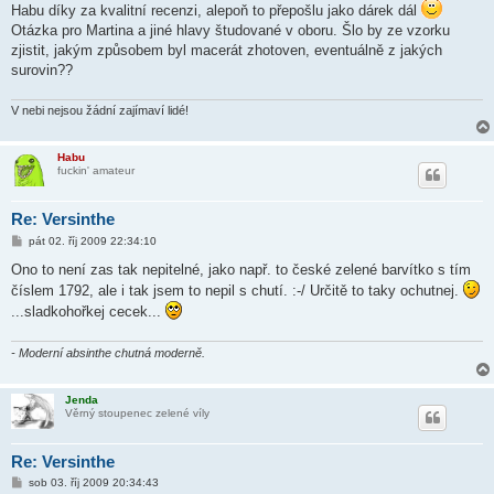
ě
Habu díky za kvalitní recenzi, alepoň to přepošlu jako dárek dál
v
Otázka pro Martina a jiné hlavy študované v oboru. Šlo by ze vzorku
e
k
zjistit, jakým způsobem byl macerát zhotoven, eventuálně z jakých
surovin??
V nebi nejsou žádní zajímaví lidé!
Habu
fuckin' amateur
Re: Versinthe
P
pát 02. říj 2009 22:34:10
ř
í
Ono to není zas tak nepitelné, jako např. to české zelené barvítko s tím
s
číslem 1792, ale i tak jsem to nepil s chutí. :-/ Určitě to taky ochutnej.
p
ě
...sladkohořkej cecek...
v
e
k
- Moderní absinthe chutná moderně.
Jenda
Věrný stoupenec zelené víly
Re: Versinthe
P
sob 03. říj 2009 20:34:43