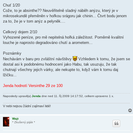
Chuť 1/20
Cože, to je absinthe?? Neuvěřitelně sladný náběh anýzu, který je v
mikrosekundě přeměněn v hořkou srágoru jak chinin... Čtvrt bodu jenom
za to, že je v tom anýz a pelyněk....
Celkový dojem 2/10
Vyhozené peníze, pro mě nepitelná hořká záležitost. Poměrně kvalitní
louche je naprosto degradováno chutí a arometem...
Poznámky
Nechávám v baru pro zvláštní návštěvy
Vzhledem k tomu, že jsem se
dostal asi k podobnému hodnocení jako Habu, tak usuzuju, že tak
chutnají všechny jejich várky, ale nekupte to, když vám k tomu daj
lžičku...
Jenda hodnotí Versinthe 29 ze 100
Naposledy upravil(a)
Jenda
dne ned 11. říj 2009 14:17:52, celkem upraveno 1 x.
V nebi nejsou žádní zajímaví lidé!
Wajt
* Zkušený piják *