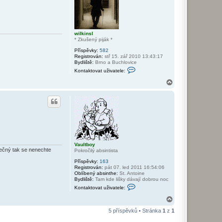
v
u
a
t
u
ž
wilkinsl
i
* Zkušený piják *
v
a
Příspěvky:
582
t
Registrován:
stř 15. zář 2010 13:43:17
e
Bydliště:
Brno a Buchlovice
l
K
e
Kontaktovat uživatele:
o
k
n
N
a
t
m
a
a
a
h
k
m
o
t
u
r
o
r
v
u
a
a
t
u
ž
Vaultboy
i
nečný tak se nenechte
Pokročilý absintista
v
a
Příspěvky:
163
t
Registrován:
pát 07. led 2011 16:54:06
e
Oblíbený absinthe:
St. Antoine
l
Bydliště:
Tam kde lišky dávají dobrou noc
e
K
w
Kontaktovat uživatele:
o
i
n
N
l
t
k
a
a
5 příspěvků • Stránka
i
1
z
1
h
k
n
o
t