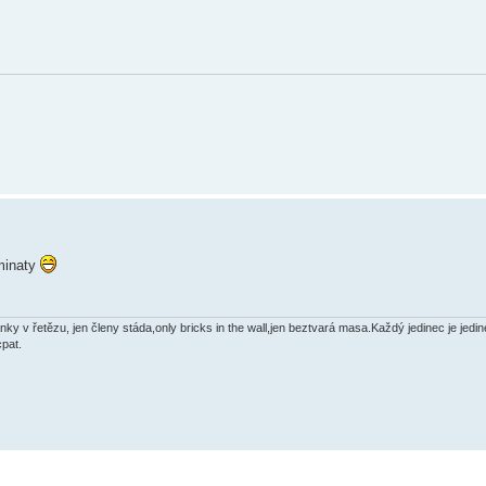
uminaty
y v řetězu, jen členy stáda,only bricks in the wall,jen beztvará masa.Každý jedinec je jedi
cpat.