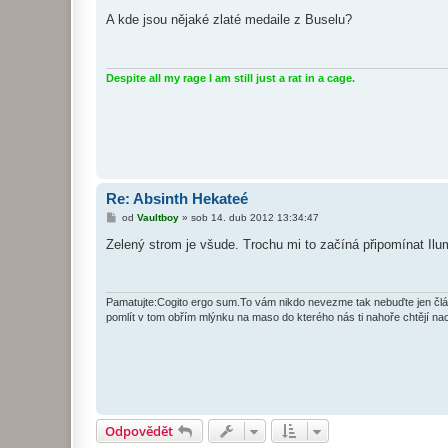
ř
í
A kde jsou nějaké zlaté medaile z Buselu?
s
p
ě
v
e
Despite all my rage I am still just a rat in a cage.
k
Re: Absinth Hekateé
P
od
Vaultboy
»
sob 14. dub 2012 13:34:47
ř
í
Zelený strom je všude. Trochu mi to začíná připomínat Il
s
p
ě
v
e
Pamatujte:Cogito ergo sum.To vám nikdo nevezme tak nebuďte jen článk
k
pomlít v tom obřím mlýnku na maso do kterého nás ti nahoře chtějí na
Odpovědět