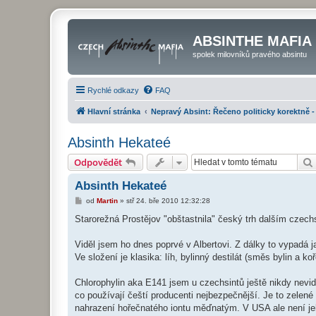
ABSINTHE MAFIA
spolek milovníků pravého absintu
Rychlé odkazy
FAQ
Hlavní stránka
Nepravý Absint: Řečeno politicky korektně -
Absinth Hekateé
Odpovědět
Absinth Hekateé
P
od
Martin
»
stř 24. bře 2010 12:32:28
ř
í
Starorežná Prostějov "obštastnila" český trh dalším czech
s
p
ě
Viděl jsem ho dnes poprvé v Albertovi. Z dálky to vypadá ja
v
Ve složení je klasika: líh, bylinný destilát (směs bylin a koř
e
k
Chlorophylin aka E141 jsem u czechsintů ještě nikdy nevid
co používají čeští producenti nejbezpečnější. Je to zelené 
nahrazení hořečnatého iontu měďnatým. V USA ale není jeh