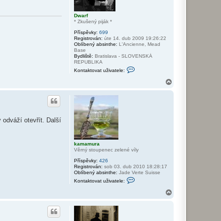
Dwarf
* Zkušený piják *
Příspěvky:
699
Registrován:
úte 14. dub 2009 19:26:22
Oblíbený absinthe:
L'Ancienne, Mead
Base
Bydliště:
Bratislava - SLOVENSKÁ
REPUBLIKA
K
Kontaktovat uživatele:
o
n
N
t
a
a
h
k
o
t
r
o
v
u
odváží otevřít. Další
a
t
u
ž
kamamura
i
Věrný stoupenec zelené víly
v
a
Příspěvky:
426
t
Registrován:
sob 03. dub 2010 18:28:17
e
Oblíbený absinthe:
Jade Verte Suisse
l
K
e
Kontaktovat uživatele:
o
D
n
N
w
t
a
a
a
r
h
k
f
o
t
r
o