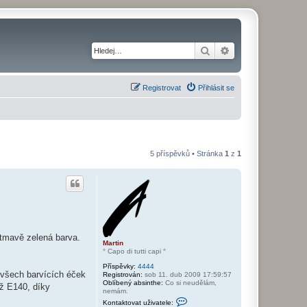
Hledat
Pokročilé hledání
Registrovat
Přihlásit se
5 příspěvků • Stránka
1
z
1
ě tmavě zelená barva.
Martin
° Capo di tutti capi °
Příspěvky:
4444
e všech barvících éček
Registrován:
sob 11. dub 2009 17:59:57
Oblíbený absinthe:
Co si neudělám,
ež E140, díky
nemám.
K
Kontaktovat uživatele:
o