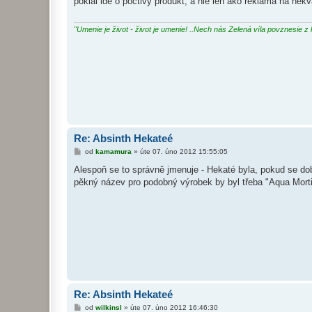
pokial ide o poctivy produkt, a nie len ako reklama na nek
p
ě
v
e
"Umenie je život - život je umenie! ..Nech nás Zelená víla povznesie z 
k
Re: Absinth Hekateé
P
od
kamamura
»
úte 07. úno 2012 15:55:05
ř
í
Alespoň se to správně jmenuje - Hekaté byla, pokud se dob
s
pěkný název pro podobný výrobek by byl třeba "Aqua Morti
p
ě
v
e
k
Re: Absinth Hekateé
P
od
wilkinsl
»
úte 07. úno 2012 16:46:30