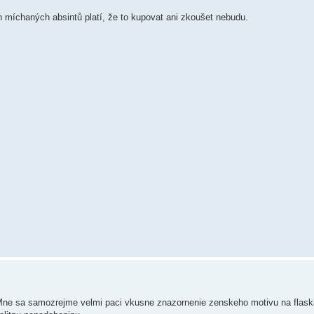
 míchaných absintů platí, že to kupovat ani zkoušet nebudu.
 Mne sa samozrejme velmi paci vkusne znazornenie zenskeho motivu na flask