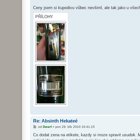
Ceny jsem si kupodivu vůbec nevšiml, ale tak jako u všech
PŘÍLOHY
Re: Absinth Hekateé
P
od
Dwarf
»
pon 29. bře 2010 10:41:15
ř
í
Co dodat zena na etikete, kazdy si moze spravit usudok.
s