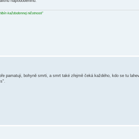
valitnu napodobeninu.
hlbín každodennej ničotnosti"
ře pamatuji, bohyně smrti, a smrt také zřejmě čeká každého, kdo se tu lahev 
s".