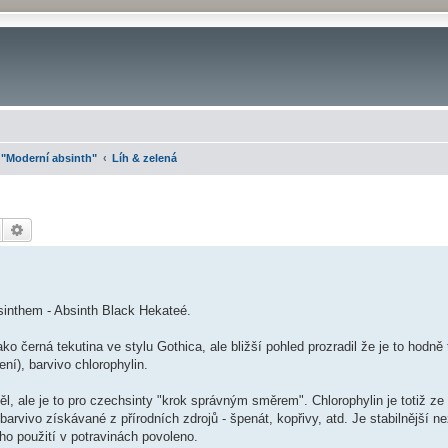
 "Moderní absinth"
Líh & zelená
Hledat
Pokročilé hledání
sinthem - Absinth Black Hekateé.
ko černá tekutina ve stylu Gothica, ale bližší pohled prozradil že je to hodn
ení), barvivo chlorophylin.
ěl, ale je to pro czechsinty "krok správným směrem". Chlorophylin je totiž z
barvivo získávané z přírodních zdrojů - špenát, kopřivy, atd. Je stabilnější n
o použití v potravinách povoleno.