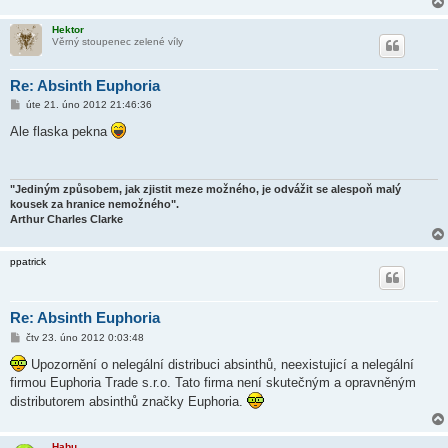
Hektor
Věrný stoupenec zelené víly
Re: Absinth Euphoria
P
úte 21. úno 2012 21:46:36
ř
í
Ale flaska pekna
s
p
ě
v
e
"Jediným způsobem, jak zjistit meze možného, je odvážit se alespoň malý
k
kousek za hranice nemožného".
Arthur Charles Clarke
ppatrick
Re: Absinth Euphoria
P
čtv 23. úno 2012 0:03:48
ř
í
Upozornění o nelegální distribuci absinthů, neexistujicí a nelegální
s
firmou Euphoria Trade s.r.o. Tato firma není skutečným a opravněným
p
ě
distributorem absinthů značky Euphoria.
v
e
k
Habu