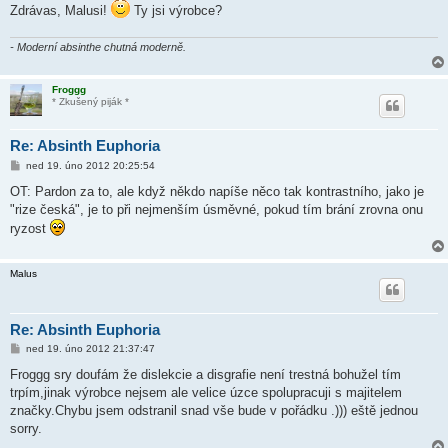
Zdrávas, Malusi!
Ty jsi výrobce?
- Moderní absinthe chutná moderně.
Froggg
* Zkušený piják *
Re: Absinth Euphoria
P
ned 19. úno 2012 20:25:54
ř
í
OT: Pardon za to, ale když někdo napíše něco tak kontrastního, jako je
s
"rize česká", je to při nejmenším úsměvné, pokud tím brání zrovna onu
p
ě
ryzost
v
e
k
Malus
Re: Absinth Euphoria
P
ned 19. úno 2012 21:37:47
ř
í
Froggg sry doufám že dislekcie a disgrafie není trestná bohužel tím
s
trpím,jinak výrobce nejsem ale velice úzce spolupracuji s majitelem
p
ě
značky.Chybu jsem odstranil snad vše bude v pořádku .))) eště jednou
v
sorry.
e
k