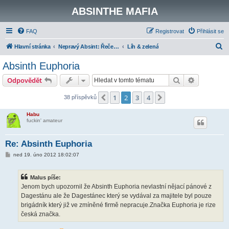
ABSINTHE MAFIA
FAQ
Registrovat
Přihlásit se
H
Hlavní stránka
Nepravý Absint: Řečeno politicky korektně - "Moderní absinth"
Líh & zelená
l
Absinth Euphoria
e
Hledat
Pokročilé 
Odpovědět
d
a
1
2
3
4
Předchozí
Další
38 příspěvků
t
Habu
fuckin' amateur
Re: Absinth Euphoria
P
ned 19. úno 2012 18:02:07
ř
í
s
Malus píše:
p
ě
Jenom bych upozornil že Absinth Euphoria nevlastní nějací pánové z
v
Dagestánu ale že Dagestánec který se vydával za majitele byl pouze
e
k
brigádník který již ve zmíněné firmě nepracuje.Značka Euphoria je rize
česká značka.