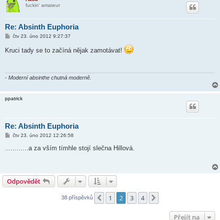
fuckin' amateur
Re: Absinth Euphoria
P
čtv 23. úno 2012 9:27:37
ř
í
Kruci tady se to začíná nějak zamotávat!
s
p
ě
v
e
- Moderní absinthe chutná moderně.
k
ppatrick
Re: Absinth Euphoria
P
čtv 23. úno 2012 12:26:58
ř
í
............a za vším tímhle stojí slečna Hillová.
s
p
ě
v
e
Odpovědět
k
1
2
3
4
Předchozí
Další
38 příspěvků
Přejít na