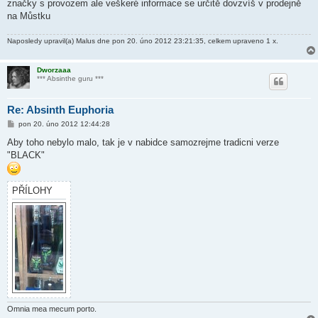
značky s provozem ale veškeré informace se určitě dovzvíš v prodejně
na Můstku
Naposledy upravil(a)
Malus
dne pon 20. úno 2012 23:21:35, celkem upraveno 1 x.
Dworzaaa
*** Absinthe guru ***
Re: Absinth Euphoria
P
pon 20. úno 2012 12:44:28
ř
í
Aby toho nebylo malo, tak je v nabidce samozrejme tradicni verze
s
"BLACK"
p
ě
v
e
PŘÍLOHY
k
Omnia mea mecum porto.