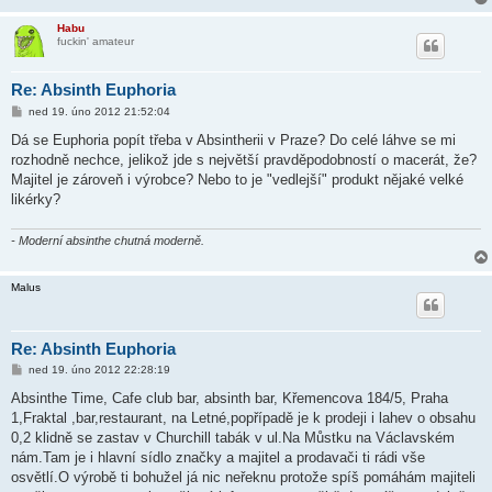
Habu
fuckin' amateur
Re: Absinth Euphoria
P
ned 19. úno 2012 21:52:04
ř
í
Dá se Euphoria popít třeba v Absintherii v Praze? Do celé láhve se mi
s
rozhodně nechce, jelikož jde s největší pravděpodobností o macerát, že?
p
ě
Majitel je zároveň i výrobce? Nebo to je "vedlejší" produkt nějaké velké
v
likérky?
e
k
- Moderní absinthe chutná moderně.
Malus
Re: Absinth Euphoria
P
ned 19. úno 2012 22:28:19
ř
í
Absinthe Time, Cafe club bar, absinth bar, Křemencova 184/5, Praha
s
1,Fraktal ,bar,restaurant, na Letné,popřípadě je k prodeji i lahev o obsahu
p
ě
0,2 klidně se zastav v Churchill tabák v ul.Na Můstku na Václavském
v
nám.Tam je i hlavní sídlo značky a majitel a prodavači ti rádi vše
e
k
osvětlí.O výrobě ti bohužel já nic neřeknu protože spíš pomáhám majiteli