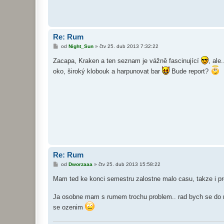
Re: Rum
P
od
Night_Sun
»
čtv 25. dub 2013 7:32:22
ř
í
Zacapa, Kraken a ten seznam je vážně fascinující
, ale
s
p
oko, široký klobouk a harpunovat bar
Bude report?
ě
v
e
k
Re: Rum
P
od
Dworzaaa
»
čtv 25. dub 2013 15:58:22
ř
í
Mam ted ke konci semestru zalostne malo casu, takze i pr
s
p
ě
Ja osobne mam s rumem trochu problem.. rad bych se do nej
v
e
se ozenim
k