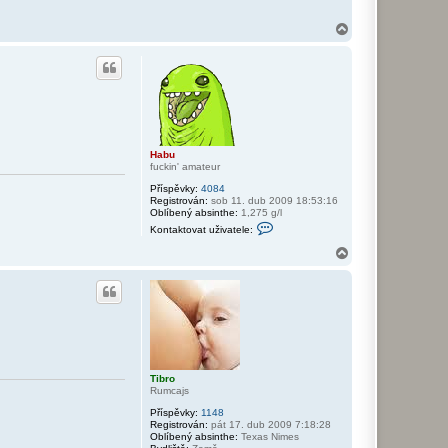
n
t
N
a
a
k
h
t
o
o
r
v
a
u
t
u
ž
i
Habu
v
fuckin' amateur
a
t
Příspěvky:
4084
e
Registrován:
sob 11. dub 2009 18:53:16
l
Oblíbený absinthe:
1,275 g/l
e
K
M
Kontaktovat uživatele:
o
a
n
N
r
t
t
a
a
i
h
k
n
o
t
r
o
v
u
a
t
u
ž
Tibro
i
Rumcajs
v
a
Příspěvky:
1148
t
Registrován:
pát 17. dub 2009 7:18:28
e
Oblíbený absinthe:
Texas Nimes
l