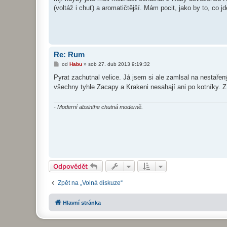
(voltáž i chuť) a aromatičtější. Mám pocit, jako by to, co jde
Re: Rum
P
od
Habu
»
sob 27. dub 2013 9:19:32
ř
í
Pyrat zachutnal velice. Já jsem si ale zamlsal na nestař
s
všechny tyhle Zacapy a Krakeni nesahají ani po kotníky. 
p
ě
v
e
- Moderní absinthe chutná moderně.
k
Odpovědět
Zpět na „Volná diskuze“
Hlavní stránka