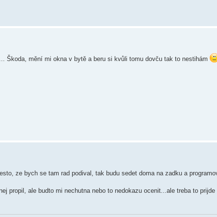
.... Škoda, mění mi okna v bytě a beru si kvůli tomu dovču tak to nestihám
esto, ze bych se tam rad podival, tak budu sedet doma na zadku a programova
 propil, ale budto mi nechutna nebo to nedokazu ocenit...ale treba to prijd