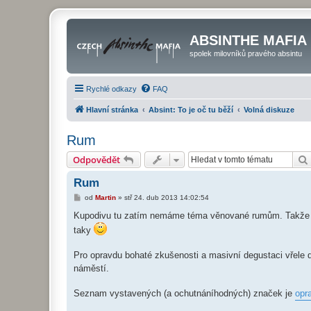
ABSINTHE MAFIA
spolek milovníků pravého absintu
Rychlé odkazy
FAQ
Hlavní stránka
Absint: To je oč tu běží
Volná diskuze
Rum
Odpovědět
Rum
P
od
Martin
»
stř 24. dub 2013 14:02:54
ř
í
Kupodivu tu zatím nemáme téma věnované rumům. Takže můž
s
taky
p
ě
v
Pro opravdu bohaté zkušenosti a masivní degustaci vřele d
e
k
náměstí.
Seznam vystavených (a ochutnáníhodných) značek je
opr