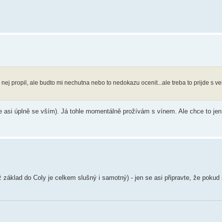
j propil, ale budto mi nechutna nebo to nedokazu ocenit...ale treba to prijde s v
le asi úplně se vším). Já tohle momentálně prožívám s vínem. Ale chce to je
ž základ do Coly je celkem slušný i samotný) - jen se asi připravte, že poku