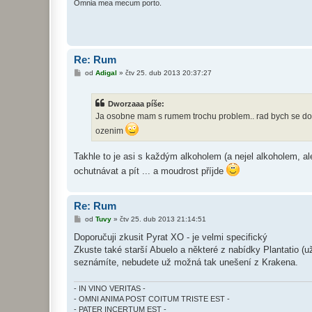
Omnia mea mecum porto.
Re: Rum
P
od
Adigal
»
čtv 25. dub 2013 20:37:27
ř
í
s
Dworzaaa píše:
p
ě
Ja osobne mam s rumem trochu problem.. rad bych se do ne
v
ozenim
e
k
Takhle to je asi s každým alkoholem (a nejel alkoholem, a
ochutnávat a pít ... a moudrost příjde
Re: Rum
P
od
Tuvy
»
čtv 25. dub 2013 21:14:51
ř
í
Doporučuji zkusit Pyrat XO - je velmi specifický
s
Zkuste také starší Abuelo a některé z nabídky Plantatio (u
p
ě
seznámíte, nebudete už možná tak unešení z Krakena.
v
e
k
- IN VINO VERITAS -
- OMNI ANIMA POST COITUM TRISTE EST -
- PATER INCERTUM EST -